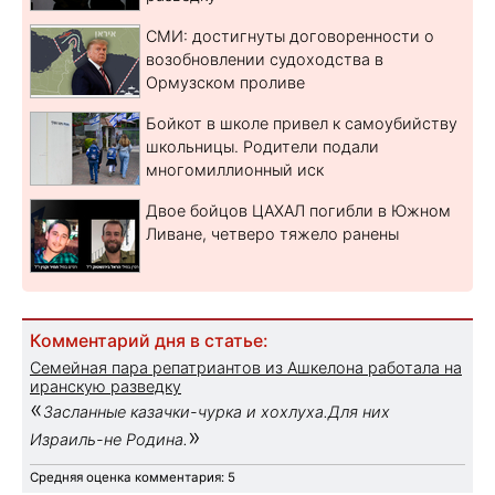
СМИ: достигнуты договоренности о
возобновлении судоходства в
Ормузском проливе
Бойкот в школе привел к самоубийству
школьницы. Родители подали
многомиллионный иск
Двое бойцов ЦАХАЛ погибли в Южном
Ливане, четверо тяжело ранены
Комментарий дня в статье:
Семейная пара репатриантов из Ашкелона работала на
иранскую разведку
«
Засланные казачки-чурка и хохлуха.Для них
»
Израиль-не Родина.
Средняя оценка комментария: 5