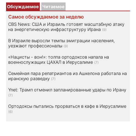
Обсуждаемое
Читаемое
Самое обсуждаемое за неделю
CBS News: США и Израиль готовят масштабную атаку
на энергетическую инфраструктуру Ирана
(9)
В Израиле выросли темпы эмиграции населения,
уезжают профессионалы
(9)
«Нацисты - вон!»: толпа ортодоксов напала на
военнослужащих ЦАХАЛ в Иерусалиме
(7)
Семейная пара репатриантов из Ашкелона работала на
иранскую разведку
(7)
Ynet: Трамп отменил запланированные удары по Ирану
(7)
Ортодоксы пытались прорваться в кафе в Иерусалиме
(6)