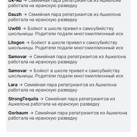
Uk-Ru
→
Семейная пара репатриантов из Ашкелона
работала на иранскую разведку
Dauzh
→
Семейная пара репатриантов из Ашкелона
работала на иранскую разведку
Uw66
→
Бойкот в школе привел к самоубийству
школьницы. Родители подали многомиллионный иск
Litogon
→
Бойкот в школе привел к самоубийству
школьницы. Родители подали многомиллионный иск
Samovar
→
Семейная пара репатриантов из Ашкелона
работала на иранскую разведку
Samovar
→
Бойкот в школе привел к самоубийству
школьницы. Родители подали многомиллионный иск
Lara
→
Семейная пара репатриантов из Ашкелона
работала на иранскую разведку
StrongTequila
→
Семейная пара репатриантов из
Ашкелона работала на иранскую разведку
Gorbaum
→
Семейная пара репатриантов из Ашкелона
работала на иранскую разведку