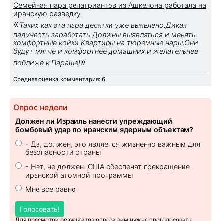
Семейная пара репатриантов из Ашкелона работала на
иранскую разведку
«
Таких как эта пара десятки уже выявлено.Дикая
падучесть заработать.Должны выявляться и менять
комфортные койки Квартиры на тюремные нары.Они
будут мягче и комфортнее домашних и желательнее
»
поближе к Параше!
Средняя оценка комментария: 6
Опрос недели
Должен ли Израиль нанести упреждающий
бомбовый удар по иранским ядерным объектам?
- Да, должен, это является жизненно важным для
безопасности страны
- Нет, не должен. США обеспечат прекращение
иранской атомной программы
Мне все равно
Голосовать!
Для просмотра результатов опроса вам нужно проголосовать