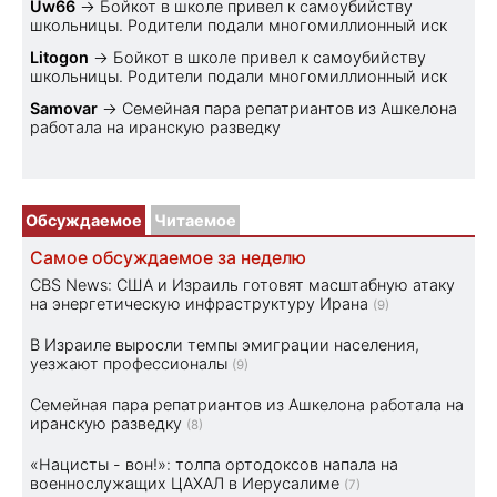
Uw66
→
Бойкот в школе привел к самоубийству
школьницы. Родители подали многомиллионный иск
Litogon
→
Бойкот в школе привел к самоубийству
школьницы. Родители подали многомиллионный иск
Samovar
→
Семейная пара репатриантов из Ашкелона
работала на иранскую разведку
Обсуждаемое
Читаемое
Самое обсуждаемое за неделю
CBS News: США и Израиль готовят масштабную атаку
на энергетическую инфраструктуру Ирана
(9)
В Израиле выросли темпы эмиграции населения,
уезжают профессионалы
(9)
Семейная пара репатриантов из Ашкелона работала на
иранскую разведку
(8)
«Нацисты - вон!»: толпа ортодоксов напала на
военнослужащих ЦАХАЛ в Иерусалиме
(7)