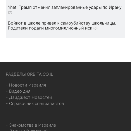
Ynet: Трамп отменил запланированные удары по Ирану
(7)
Бойкот в школе привел к самоубийству школьницы.
Родители подали многомиллионный иск
(6)
РАЗДЕЛЫ ORBITA.CO.IL
- Новости Израиля
- Видео дня
- Дайджест Новостей
- Справочник специалистов
- Знакомства в Израиле