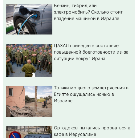
Бензин, гибрид или
электромобиль? Cколько стоит
владение машиной в Израиле
ЦАХАЛ приведен в состояние
повышенной боеготовности из-за
ситуации вокруг Ирана
Толчки мощного землетрясения в
Египте ощущались ночью в
Израиле
Ортодоксы пытались прорваться в
кафе в Иерусалиме