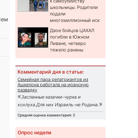
к самоубийству
школьницы. Родители
подали
сем
многомиллионный иск
Двое бойцов ЦАХАЛ
погибли в Южном
Ливане, четверо
тяжело ранены
Комментарий дня в статье:
Семейная пара репатриантов из
Ашкелона работала на иранскую
разведку
«
Засланные казачки-чурка и
»
хохлуха.Для них Израиль-не Родина.
Средняя оценка комментария: 3
Опрос недели