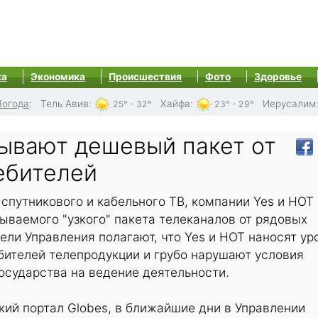
ка
Экономика
Происшествия
Фото
Здоровье
Погода
:
Тель Авив
:
Хайфа
:
Иерусалим
25° - 32°
23° - 29°
рывают дешевый пакет от
ебителей
спутникового и кабельного ТВ, компании Yes и HOT
ываемого "узкого" пакета телеканалов от рядовых
ели Управления полагают, что Yes и HOT наносят ур
бителей телепродукции и грубо нарушают условия
государства на ведение деятельности.
ий портал Globes, в ближайшие дни в Управлении