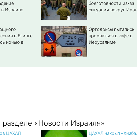
адение
боеготовности из-за
 в Израиле
ситуации вокруг Ира
мощного
Ортодоксы пытались
сения в Египте
прорваться в кафе в
сь ночью в
Иерусалиме
в разделе «Новости Израиля»
цов ЦАХАЛ
ЦАХАЛ накрыл «Хизба