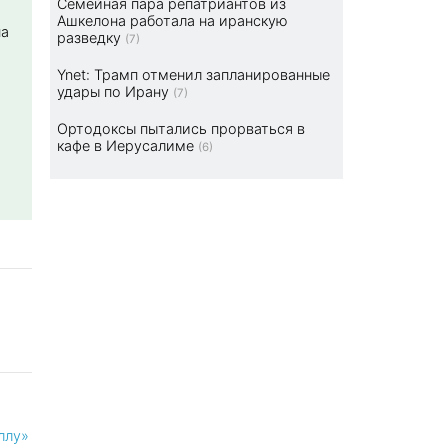
Семейная пара репатриантов из
Ашкелона работала на иранскую
на
разведку
(7)
Ynet: Трамп отменил запланированные
удары по Ирану
(7)
Ортодоксы пытались прорваться в
кафе в Иерусалиме
(6)
ллу»