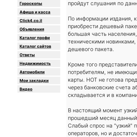
пройдут слушания по данн
Гороскопы
Афиша и касса
По информации издания, 
Click4.co.il
приобрести дешевый пакет
Объявления
большая часть населения
Каталог профи
техническими новинками,
Каталог сайтов
дешевого пакета.
Oтветы
Недвижимость
Кроме того представител
потребителям, не имеющи
Автомобили
карты. HOT не готова пре
Мои закладки
через банковские счета аб
Видео
складывается и в компани
В настоящий момент узкий
прошедший месяц данный 
Слабый спрос на "узкий" 
операторов, но и достато