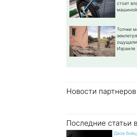
стоит вл
машиной
Толчки 
землетря
ощущали
Израиле
Новости партнеров
Последние статьи 
Двое бой