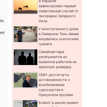
В Израиле
зафиксирован первый
смертельный случай от
лихорадки Западного
ми,
Нила
У многоэтажного дома
ния
в Северном Тель-Авиве
взорвалась осколочная
граната
Семейная пара
репатриантов из
Ашкелона работала на
иранскую разведку
СМИ: достигнуты
договоренности о
возобновлении
судоходства в
Ормузском проливе
Бойкот в школе привел