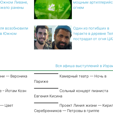
 Южном Ливане,
мощным артиллерийс
яжело ранены
огнем
ля возобновили
Один из погибших в
 в Южном
теракте в деревне Те
пострадал от огня Ц
Вся афиша выступлений в Изра
зни — Вероника
Камерный театр — Ночь в
Париже
е – Йотам Коэн
Сольный концерт пианиста
Евгения Кисина
 — Цвет
Проект Линия жизни — Кири
Серебренников — Петровы в гриппе