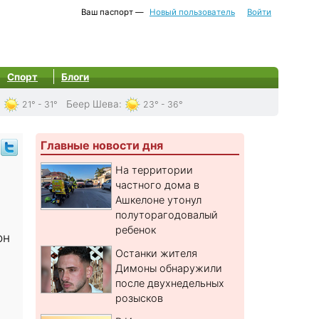
Ваш паспорт —
Новый пользователь
Войти
Спорт
Блоги
:
Беер Шева
:
21° - 31°
23° - 36°
Главные новости дня
На территории
частного дома в
Ашкелоне утонул
полуторагодовалый
ребенок
он
Останки жителя
Димоны обнаружили
после двухнедельных
розысков