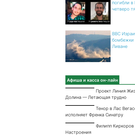
погибли в
четверо т
ВВС Израи
бомбежки
Ливане
Афиша и касса он-лайн
Проект Линия Жи
Долина — Летающая трудно
Тенор в Лас Вегас
исполняет Френка Синатру
Филипп Киркоров
Настроения