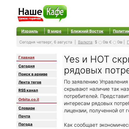
Израиль
В мире
Ближний Восток
Полити
Сегодня четверг, 6 августа |
Валюта
:
$
0₪
€
0₪
|
Yes и HOT ск
Главная
Сегодня
рядовых потр
Поиск в архиве
По заявлению Управления 
Лента тегов
скрывают наличие так наз
RSS канал
потребителей. Представит
Orbita.co.il
интересам рядовых потре
Словари
лицензии, полученной от 
Почта
Погода
Как сообщает экономическ