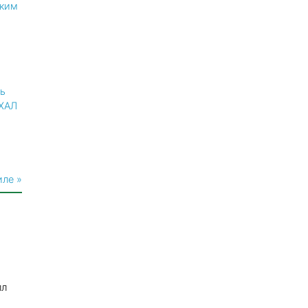
ким
ль
АХАЛ
иле »
лл