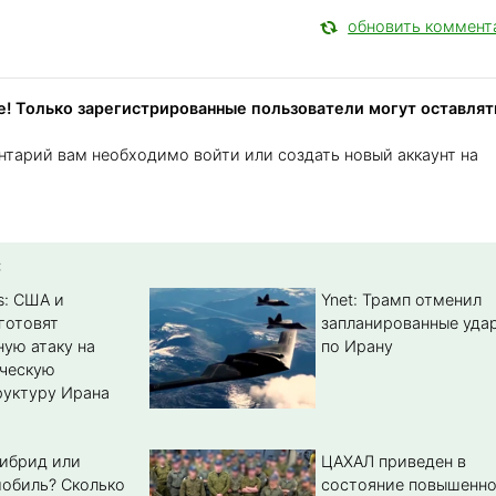
обновить коммент
! Только зарегистрированные пользователи могут оставлят
нтарий вам необходимо войти или создать новый аккаунт на
:
s: США и
Ynet: Трамп отменил
готовят
запланированные уда
ую атаку на
по Ирану
ическую
уктуру Ирана
гибрид или
ЦАХАЛ приведен в
обиль? Cколько
состояние повышенн