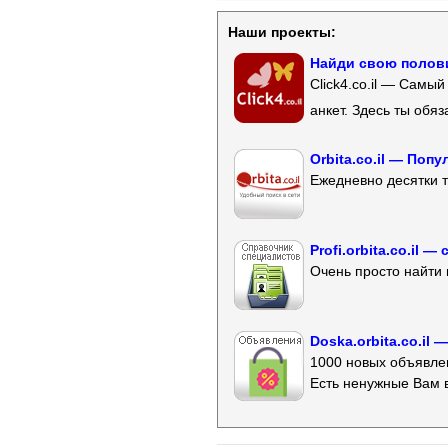
Наши проекты:
Найди свою полови
Click4.co.il — Самы
анкет. Здесь ты обя
Orbita.co.il — Поп
Ежедневно десятки т
Profi.orbita.co.il
Очень просто найти 
Doska.orbita.co.il
1000 новых объявлен
Есть ненужные Вам 