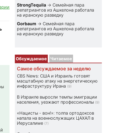
StrongTequila
→
Семейная пара
арии
репатриантов из Ашкелона работала
на иранскую разведку
Gorbaum
→
Семейная пара
репатриантов из Ашкелона работала
ь
на иранскую разведку
Обсуждаемое
Читаемое
Самое обсуждаемое за неделю
CBS News: США и Израиль готовят
масштабную атаку на энергетическую
инфраструктуру Ирана
ры
(9)
В Израиле выросли темпы эмиграции
населения, уезжают профессионалы
(9)
«Нацисты - вон!»: толпа ортодоксов
напала на военнослужащих ЦАХАЛ в
Иерусалиме
(7)
ой