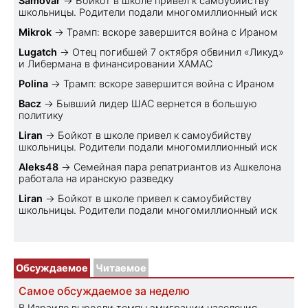
Samovar
→
Бойкот в школе привел к самоубийству
школьницы. Родители подали многомиллионный иск
Mikrok
→
Трамп: вскоре завершится война с Ираном
Lugatch
→
Отец погибшей 7 октября обвинил «Ликуд»
и Либермана в финансировании ХАМАС
Polina
→
Трамп: вскоре завершится война с Ираном
Bacz
→
Бывший лидер ШАС вернется в большую
политику
Liran
→
Бойкот в школе привел к самоубийству
школьницы. Родители подали многомиллионный иск
Aleks48
→
Семейная пара репатриантов из Ашкелона
работала на иранскую разведку
Liran
→
Бойкот в школе привел к самоубийству
школьницы. Родители подали многомиллионный иск
Обсуждаемое
Читаемое
Самое обсуждаемое за неделю
В Израиле выросли темпы эмиграции населения,