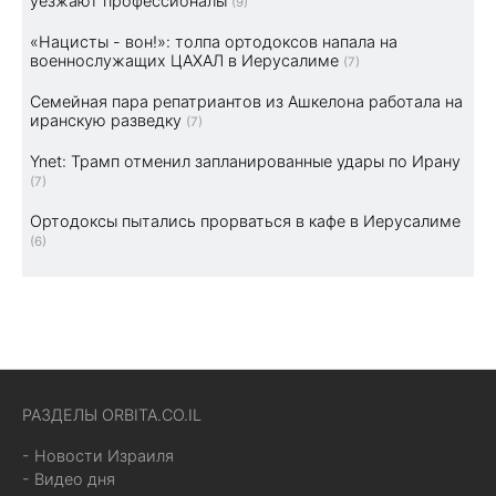
уезжают профессионалы
(9)
«Нацисты - вон!»: толпа ортодоксов напала на
военнослужащих ЦАХАЛ в Иерусалиме
(7)
Семейная пара репатриантов из Ашкелона работала на
иранскую разведку
(7)
Ynet: Трамп отменил запланированные удары по Ирану
(7)
Ортодоксы пытались прорваться в кафе в Иерусалиме
(6)
РАЗДЕЛЫ ORBITA.CO.IL
- Новости Израиля
- Видео дня