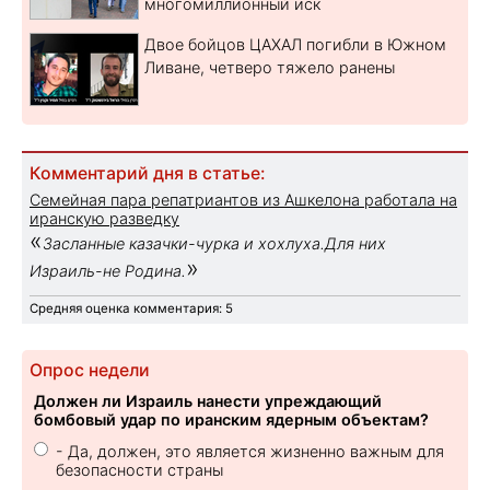
многомиллионный иск
Двое бойцов ЦАХАЛ погибли в Южном
Ливане, четверо тяжело ранены
Комментарий дня в статье:
Семейная пара репатриантов из Ашкелона работала на
иранскую разведку
«
Засланные казачки-чурка и хохлуха.Для них
»
Израиль-не Родина.
Средняя оценка комментария: 5
Опрос недели
Должен ли Израиль нанести упреждающий
бомбовый удар по иранским ядерным объектам?
- Да, должен, это является жизненно важным для
безопасности страны