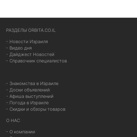
РАЗДЕЛЫ ORBITA.CO.IL
- Новости Израиля
- Видео дня
- Дайджест Новостей
- Справочник специалистов
- Знакомства в Израиле
- Доски объявлений
- Афиша выступлений
- Погода в Израиле
- Скидки и обзоры товаров
О НАС
- О компании