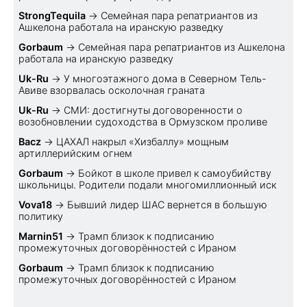
StrongTequila
→
Семейная пара репатриантов из
Ашкелона работала на иранскую разведку
Gorbaum
→
Семейная пара репатриантов из Ашкелона
работала на иранскую разведку
Uk-Ru
→
У многоэтажного дома в Северном Тель-
Авиве взорвалась осколочная граната
Uk-Ru
→
СМИ: достигнуты договоренности о
возобновлении судоходства в Ормузском проливе
Bacz
→
ЦАХАЛ накрыл «Хизбаллу» мощным
артиллерийским огнем
Gorbaum
→
Бойкот в школе привел к самоубийству
школьницы. Родители подали многомиллионный иск
Vova18
→
Бывший лидер ШАС вернется в большую
политику
Marnin51
→
Трамп близок к подписанию
промежуточных договорённостей с Ираном
Gorbaum
→
Трамп близок к подписанию
промежуточных договорённостей с Ираном