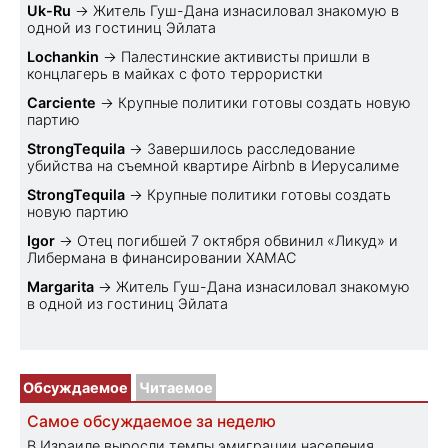
Uk-Ru
→
Житель Гуш-Дана изнасиловал знакомую в
одной из гостиниц Эйлата
Lochankin
→
Палестинские активисты пришли в
концлагерь в майках с фото террористки
Carciente
→
Крупные политики готовы создать новую
партию
StrongTequila
→
Завершилось расследование
убийства на съемной квартире Airbnb в Иерусалиме
StrongTequila
→
Крупные политики готовы создать
новую партию
Igor
→
Отец погибшей 7 октября обвинил «Ликуд» и
Либермана в финансировании ХАМАС
Margarita
→
Житель Гуш-Дана изнасиловал знакомую
в одной из гостиниц Эйлата
Обсуждаемое
Читаемое
Самое обсуждаемое за неделю
В Израиле выросли темпы эмиграции населения,