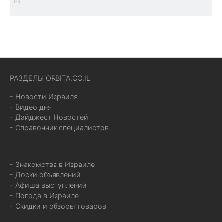
(6)
РАЗДЕЛЫ ORBITA.CO.IL
- Новости Израиля
- Видео дня
- Дайджест Новостей
- Справочник специалистов
- Знакомства в Израиле
- Доски объявлений
- Афиша выступлений
- Погода в Израиле
- Скидки и обзоры товаров