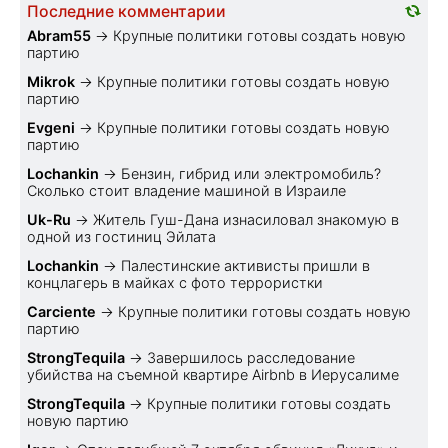
Последние комментарии
Abram55
→
Крупные политики готовы создать новую
партию
Mikrok
→
Крупные политики готовы создать новую
партию
Evgeni
→
Крупные политики готовы создать новую
партию
Lochankin
→
Бензин, гибрид или электромобиль?
Cколько стоит владение машиной в Израиле
Uk-Ru
→
Житель Гуш-Дана изнасиловал знакомую в
одной из гостиниц Эйлата
Lochankin
→
Палестинские активисты пришли в
концлагерь в майках с фото террористки
Carciente
→
Крупные политики готовы создать новую
партию
StrongTequila
→
Завершилось расследование
убийства на съемной квартире Airbnb в Иерусалиме
StrongTequila
→
Крупные политики готовы создать
новую партию