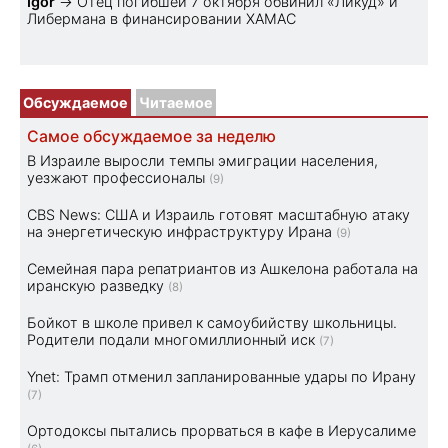
Igor
→
Отец погибшей 7 октября обвинил «Ликуд» и
Либермана в финансировании ХАМАС
Обсуждаемое
Читаемое
Самое обсуждаемое за неделю
В Израиле выросли темпы эмиграции населения,
уезжают профессионалы
(9)
CBS News: США и Израиль готовят масштабную атаку
на энергетическую инфраструктуру Ирана
(9)
Семейная пара репатриантов из Ашкелона работала на
иранскую разведку
(8)
Бойкот в школе привел к самоубийству школьницы.
Родители подали многомиллионный иск
(7)
Ynet: Трамп отменил запланированные удары по Ирану
(7)
Ортодоксы пытались прорваться в кафе в Иерусалиме