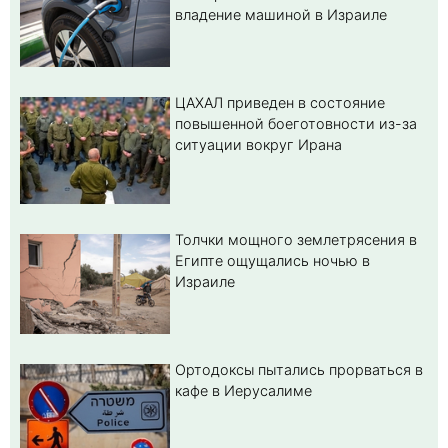
владение машиной в Израиле
ЦАХАЛ приведен в состояние
повышенной боеготовности из-за
ситуации вокруг Ирана
Толчки мощного землетрясения в
Египте ощущались ночью в
Израиле
Ортодоксы пытались прорваться в
кафе в Иерусалиме