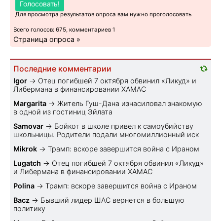
Голосовать!
Для просмотра результатов опроса вам нужно проголосовать
Всего голосов: 675, комментариев 1
Страница опроса »
Последние комментарии
Igor
→
Отец погибшей 7 октября обвинил «Ликуд» и
Либермана в финансировании ХАМАС
Margarita
→
Житель Гуш-Дана изнасиловал знакомую
в одной из гостиниц Эйлата
Samovar
→
Бойкот в школе привел к самоубийству
школьницы. Родители подали многомиллионный иск
Mikrok
→
Трамп: вскоре завершится война с Ираном
Lugatch
→
Отец погибшей 7 октября обвинил «Ликуд»
и Либермана в финансировании ХАМАС
Polina
→
Трамп: вскоре завершится война с Ираном
Bacz
→
Бывший лидер ШАС вернется в большую
политику