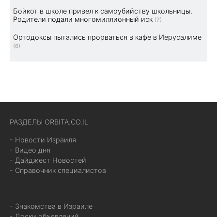
Бойкот в школе привел к самоубийству школьницы.
Родители подали многомиллионный иск
(7)
Ортодоксы пытались прорваться в кафе в Иерусалиме
(6)
РАЗДЕЛЫ ORBITA.CO.IL
- Новости Израиля
- Видео дня
- Дайджест Новостей
- Справочник специалистов
- Знакомства в Израиле
- Доски объявлений