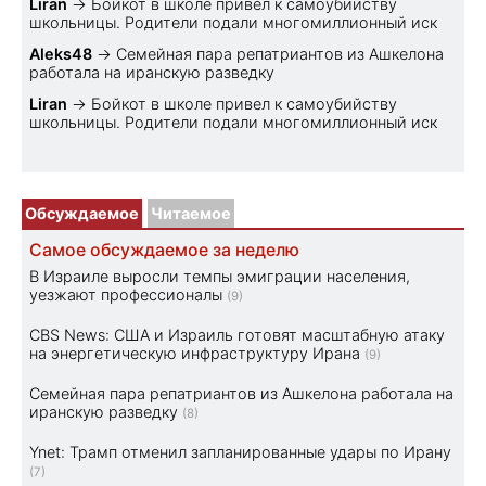
Liran
→
Бойкот в школе привел к самоубийству
школьницы. Родители подали многомиллионный иск
Aleks48
→
Семейная пара репатриантов из Ашкелона
работала на иранскую разведку
Liran
→
Бойкот в школе привел к самоубийству
школьницы. Родители подали многомиллионный иск
Обсуждаемое
Читаемое
Самое обсуждаемое за неделю
В Израиле выросли темпы эмиграции населения,
уезжают профессионалы
(9)
CBS News: США и Израиль готовят масштабную атаку
на энергетическую инфраструктуру Ирана
(9)
Семейная пара репатриантов из Ашкелона работала на
иранскую разведку
(8)
Ynet: Трамп отменил запланированные удары по Ирану
(7)