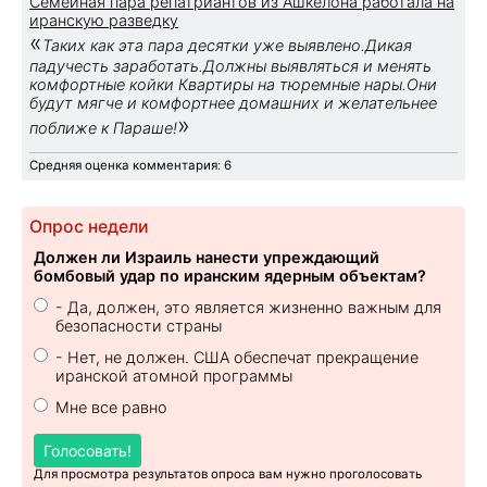
Семейная пара репатриантов из Ашкелона работала на
иранскую разведку
«
Таких как эта пара десятки уже выявлено.Дикая
падучесть заработать.Должны выявляться и менять
комфортные койки Квартиры на тюремные нары.Они
будут мягче и комфортнее домашних и желательнее
»
поближе к Параше!
Средняя оценка комментария: 6
Опрос недели
Должен ли Израиль нанести упреждающий
бомбовый удар по иранским ядерным объектам?
- Да, должен, это является жизненно важным для
безопасности страны
- Нет, не должен. США обеспечат прекращение
иранской атомной программы
Мне все равно
Голосовать!
Для просмотра результатов опроса вам нужно проголосовать