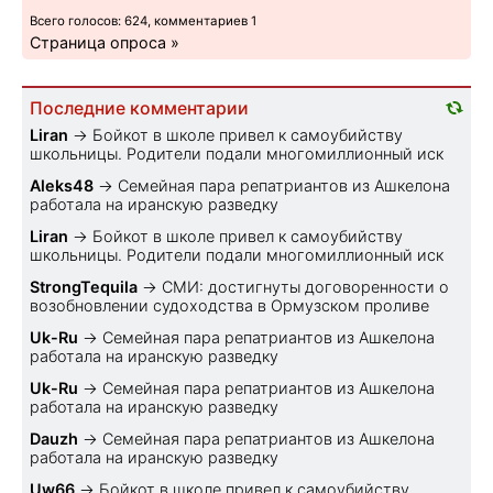
Всего голосов: 624, комментариев 1
Страница опроса »
Последние комментарии
Liran
→
Бойкот в школе привел к самоубийству
школьницы. Родители подали многомиллионный иск
Aleks48
→
Семейная пара репатриантов из Ашкелона
работала на иранскую разведку
Liran
→
Бойкот в школе привел к самоубийству
школьницы. Родители подали многомиллионный иск
StrongTequila
→
СМИ: достигнуты договоренности о
возобновлении судоходства в Ормузском проливе
Uk-Ru
→
Семейная пара репатриантов из Ашкелона
работала на иранскую разведку
Uk-Ru
→
Семейная пара репатриантов из Ашкелона
работала на иранскую разведку
Dauzh
→
Семейная пара репатриантов из Ашкелона
работала на иранскую разведку
Uw66
→
Бойкот в школе привел к самоубийству