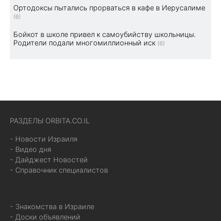
Ортодоксы пытались прорваться в кафе в Иерусалиме
(6)
Бойкот в школе привел к самоубийству школьницы.
Родители подали многомиллионный иск
(6)
РАЗДЕЛЫ ORBITA.CO.IL
- Новости Израиля
- Видео дня
- Дайджест Новостей
- Справочник специалистов
- Знакомства в Израиле
- Доски объявлений