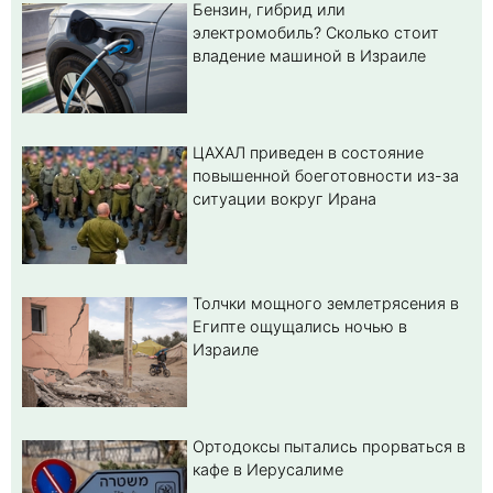
Бензин, гибрид или
электромобиль? Cколько стоит
владение машиной в Израиле
ЦАХАЛ приведен в состояние
повышенной боеготовности из-за
ситуации вокруг Ирана
Толчки мощного землетрясения в
Египте ощущались ночью в
Израиле
Ортодоксы пытались прорваться в
кафе в Иерусалиме