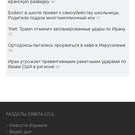
иранскую разведку
(8)
Бойкот в школе привел к самоубийству школьницы.
Родители подали многомиллионный иск
(7)
Ynet: Трамп отменил запланированные удары по Ирану
(7)
Ортодоксы пытались прорваться в кафе в Иерусалиме
(6)
Иран угрожает превентивными ракетными ударами по
базам США в регионе
(6)
РАЗДЕЛЫ ORBITA.CO.IL
- Новости Израиля
- Видео дня