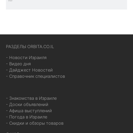
РАЗДЕЛЫ ORBITA.CO.IL
- Новости Израиля
- Видео дня
- Дайджест Новостей
- Справочник специалистов
- Знакомства в Израиле
- Доски объявлений
- Афиша выступлений
- Погода в Израиле
- Скидки и обзоры товаров