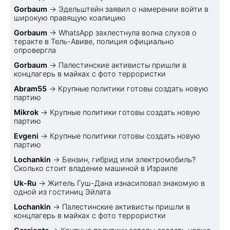
Gorbaum
→
Эдельштейн заявил о намерении войти в
широкую правящую коалицию
Gorbaum
→
WhatsApp захлестнула волна слухов о
теракте в Тель-Авиве, полиция официально
опровергла
Gorbaum
→
Палестинские активисты пришли в
концлагерь в майках с фото террористки
Abram55
→
Крупные политики готовы создать новую
партию
Mikrok
→
Крупные политики готовы создать новую
партию
Evgeni
→
Крупные политики готовы создать новую
партию
Lochankin
→
Бензин, гибрид или электромобиль?
Cколько стоит владение машиной в Израиле
Uk-Ru
→
Житель Гуш-Дана изнасиловал знакомую в
одной из гостиниц Эйлата
Lochankin
→
Палестинские активисты пришли в
концлагерь в майках с фото террористки