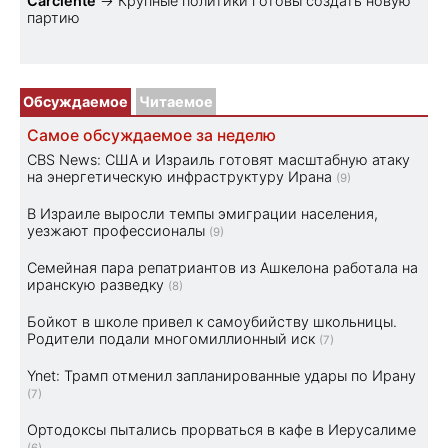
Carciente
→
Крупные политики готовы создать новую
партию
Обсуждаемое
Читаемое
Самое обсуждаемое за неделю
CBS News: США и Израиль готовят масштабную атаку
на энергетическую инфраструктуру Ирана
(9)
В Израиле выросли темпы эмиграции населения,
уезжают профессионалы
(9)
Семейная пара репатриантов из Ашкелона работала на
иранскую разведку
(8)
Бойкот в школе привел к самоубийству школьницы.
Родители подали многомиллионный иск
(7)
Ynet: Трамп отменил запланированные удары по Ирану
(7)
Ортодоксы пытались прорваться в кафе в Иерусалиме
(6)