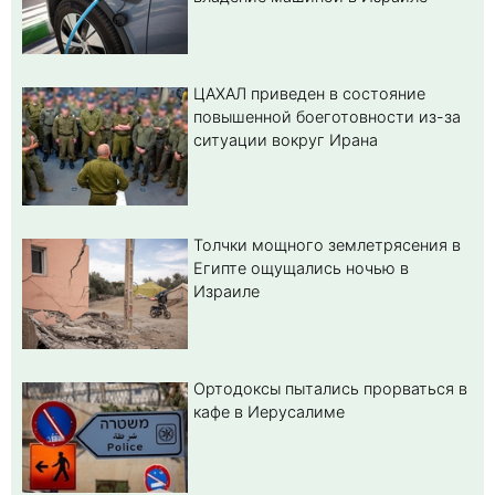
ЦАХАЛ приведен в состояние
повышенной боеготовности из-за
ситуации вокруг Ирана
Толчки мощного землетрясения в
Египте ощущались ночью в
Израиле
Ортодоксы пытались прорваться в
кафе в Иерусалиме