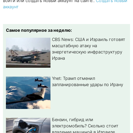
войти или создать новый аккаунт на сайте..
Создать новый
аккаунт
Самое популярное за неделю:
CBS News: США и Израиль готовят
масштабную атаку на
энергетическую инфраструктуру
Ирана
Ynet: Трамп отменил
запланированные удары по Ирану
Бензин, гибрид или
электромобиль? Cколько стоит
владение машиной в Израиле