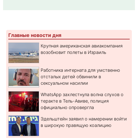
Главные новости дня
Крупная американская авиакомпания
возобновит полеты в Израиль
Работника интерната для умственно
отсталых детей обвинили в
сексуальном насилии
WhatsApp захлестнула волна слухов о
теракте в Тель-Авиве, полиция
официально опровергла
Эдельштейн заявил о намерении войти
в широкую правящую коалицию