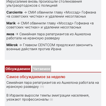
Иерусалиме вновь произошли столкновения
ультраортодоксов с полицией
Carciente
→
СМИ обвинили главу «Моссад» Гофмана
«в советских чистках» и удалении несогласных
Marik
→
СМИ обвинили главу «Моссад» Гофмана «в
советских чистках» и удалении несогласных
яков
→
Семейная пара репатриантов из Ашкелона
работала на иранскую разведку
Mikrok
→
Главком CENTCOM предложил закончить
военные действия против Ирана
Обсуждаемое
Читаемое
Самое обсуждаемое за неделю
Семейная пара репатриантов из Ашкелона работала на
иранскую разведку
(11)
В Израиле выросли темпы эмиграции населения,
уезжают профессионалы
(9)