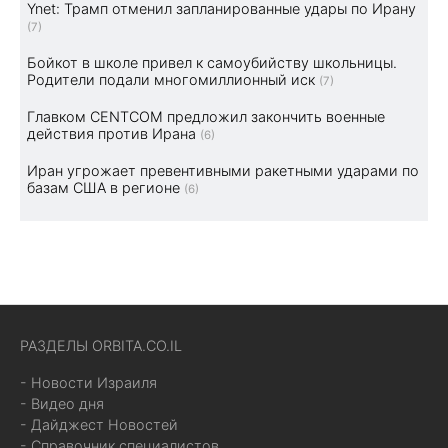
Ynet: Трамп отменил запланированные удары по Ирану
(7)
Бойкот в школе привел к самоубийству школьницы.
Родители подали многомиллионный иск
(7)
Главком CENTCOM предложил закончить военные
действия против Ирана
(6)
Иран угрожает превентивными ракетными ударами по
базам США в регионе
(6)
РАЗДЕЛЫ ORBITA.CO.IL
- Новости Израиля
- Видео дня
- Дайджест Новостей
- Справочник специалистов