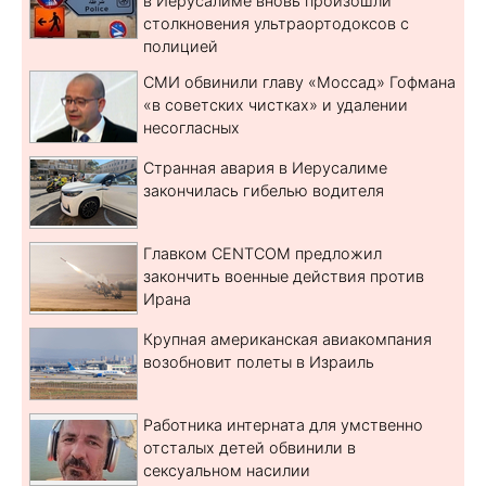
в Иерусалиме вновь произошли
столкновения ультраортодоксов с
полицией
СМИ обвинили главу «Моссад» Гофмана
«в советских чистках» и удалении
несогласных
Странная авария в Иерусалиме
закончилась гибелью водителя
Главком CENTCOM предложил
закончить военные действия против
Ирана
Крупная американская авиакомпания
возобновит полеты в Израиль
Работника интерната для умственно
отсталых детей обвинили в
сексуальном насилии