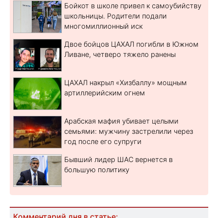
Бойкот в школе привел к самоубийству
школьницы. Родители подали
многомиллионный иск
Двое бойцов ЦАХАЛ погибли в Южном
Ливане, четверо тяжело ранены
ЦАХАЛ накрыл «Хизбаллу» мощным
артиллерийским огнем
Арабская мафия убивает целыми
семьями: мужчину застрелили через
год после его супруги
Бывший лидер ШАС вернется в
большую политику
Комментарий дня в статье: