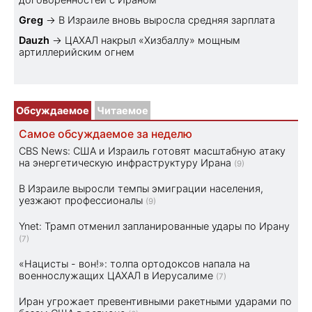
Greg
→
В Израиле вновь выросла средняя зарплата
Dauzh
→
ЦАХАЛ накрыл «Хизбаллу» мощным
артиллерийским огнем
Обсуждаемое
Читаемое
Самое обсуждаемое за неделю
CBS News: США и Израиль готовят масштабную атаку
на энергетическую инфраструктуру Ирана
(9)
В Израиле выросли темпы эмиграции населения,
уезжают профессионалы
(9)
Ynet: Трамп отменил запланированные удары по Ирану
(7)
«Нацисты - вон!»: толпа ортодоксов напала на
военнослужащих ЦАХАЛ в Иерусалиме
(7)
Иран угрожает превентивными ракетными ударами по