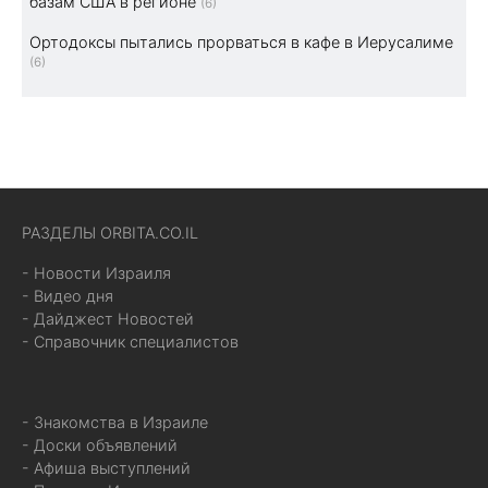
базам США в регионе
(6)
Ортодоксы пытались прорваться в кафе в Иерусалиме
(6)
РАЗДЕЛЫ ORBITA.CO.IL
- Новости Израиля
- Видео дня
- Дайджест Новостей
- Справочник специалистов
- Знакомства в Израиле
- Доски объявлений
- Афиша выступлений