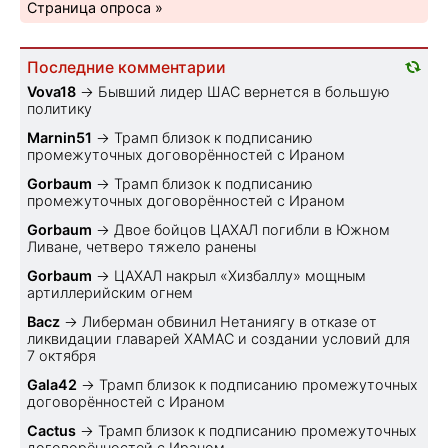
Страница опроса »
Последние комментарии
Vova18
→
Бывший лидер ШАС вернется в большую
политику
Marnin51
→
Трамп близок к подписанию
промежуточных договорённостей с Ираном
Gorbaum
→
Трамп близок к подписанию
промежуточных договорённостей с Ираном
Gorbaum
→
Двое бойцов ЦАХАЛ погибли в Южном
Ливане, четверо тяжело ранены
Gorbaum
→
ЦАХАЛ накрыл «Хизбаллу» мощным
артиллерийским огнем
Bacz
→
Либерман обвинил Нетаниягу в отказе от
ликвидации главарей ХАМАС и создании условий для
7 октября
Gala42
→
Трамп близок к подписанию промежуточных
договорённостей с Ираном
Cactus
→
Трамп близок к подписанию промежуточных
договорённостей с Ираном