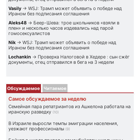
Vasily
→
WSJ: Трамп может объявить о победе над
Ираном без подписания соглашения
Aleks48
→
Беер-Шева: трое школьников «взяли в
плен» и несколько часов издевались над парой
гомосексуалистов
Nik
→
WSJ: Трамп может объявить о победе над
Ираном без подписания соглашения
Lochankin
→
Проверка Налоговой в Хедере : сын сжёг
документы, отец отправился в бега на 3 недели
Обсуждаемое
Читаемое
Самое обсуждаемое за неделю
Семейная пара репатриантов из Ашкелона работала на
иранскую разведку
(10)
В Израиле выросли темпы эмиграции населения,
уезжают профессионалы
(9)