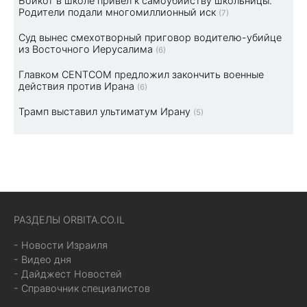
Бойкот в школе привел к самоубийству школьницы.
Родители подали многомиллионный иск
(7)
Суд вынес смехотворный приговор водителю-убийце
из Восточного Иерусалима
(6)
Главком CENTCOM предложил закончить военные
действия против Ирана
(6)
Трамп выставил ультиматум Ирану
(5)
РАЗДЕЛЫ ORBITA.CO.IL
- Новости Израиля
- Видео дня
- Дайджест Новостей
- Справочник специалистов