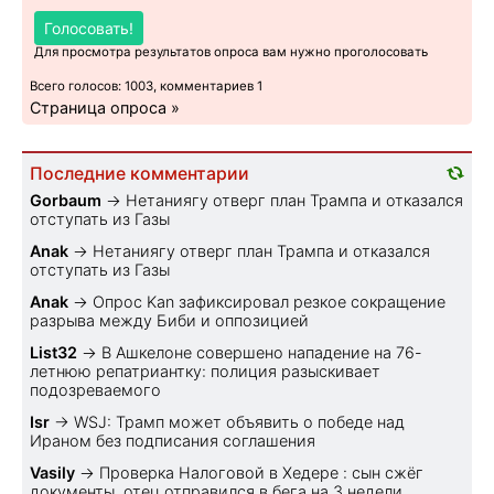
Голосовать!
Для просмотра результатов опроса вам нужно проголосовать
Всего голосов: 1003, комментариев 1
Страница опроса »
Последние комментарии
Gorbaum
→
Нетаниягу отверг план Трампа и отказался
отступать из Газы
Anak
→
Нетаниягу отверг план Трампа и отказался
отступать из Газы
Anak
→
Опрос Kan зафиксировал резкое сокращение
разрыва между Биби и оппозицией
List32
→
В Ашкелоне совершено нападение на 76-
летнюю репатриантку: полиция разыскивает
подозреваемого
Isr
→
WSJ: Трамп может объявить о победе над
Ираном без подписания соглашения
Vasily
→
Проверка Налоговой в Хедере : сын сжёг
документы, отец отправился в бега на 3 недели