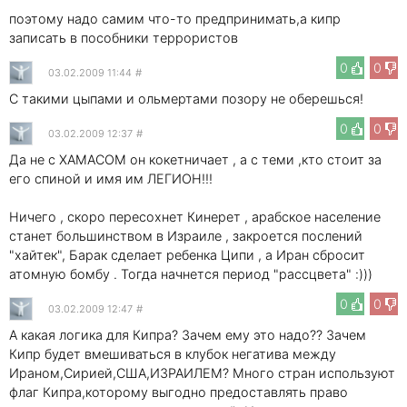
поэтому надо самим что-то предпринимать,а кипр
записать в пособники террористов
0
0
03.02.2009 11:44
#
С такими цыпами и ольмертами позору не оберешься!
0
0
03.02.2009 12:37
#
Да не с ХАМАСОМ он кокетничает , а с теми ,кто стоит за
его спиной и имя им ЛЕГИОН!!!
Ничего , скоро пересохнет Кинерет , арабское население
станет большинством в Израиле , закроется послений
"хайтек", Барак сделает ребенка Ципи , а Иран сбросит
атомную бомбу . Тогда начнется период "рассцвета" :)))
0
0
03.02.2009 12:47
#
А какая логика для Кипра? Зачем ему это надо?? Зачем
Кипр будет вмешиваться в клубок негатива между
Ираном,Сирией,США,ИЗРАИЛЕМ? Много стран используют
флаг Кипра,которому выгодно предоставлять право