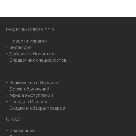
РАЗДЕЛЫ ORBITA.CO.IL
- Новости Израиля
- Видео дня
- Дайджест Новостей
- Справочник специалистов
- Знакомства в Израиле
- Доски объявлений
- Афиша выступлений
- Погода в Израиле
- Скидки и обзоры товаров
О НАС
- О компании