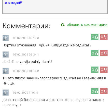
с выгодой!
Комментарии:
обновить комментарии
0
0
03.02.2009 09:15
#
Портим отношения Турция,Кипр,а где же отдыхать.
0
0
03.02.2009 09:34
#
da ti dima ya viju polniy durak!
0
0
03.02.2009 10:06
#
Ты что плохо знаешь географию?Отдыхай на Гавайях или в
Ницце.
0
0
03.02.2009 11:07
#
дело нашей безопасности-это только наше дело и никого
не волнует