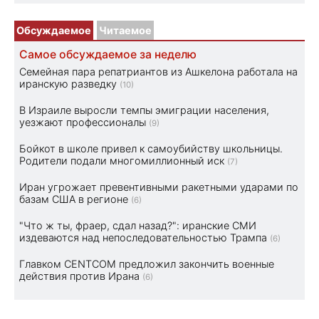
Обсуждаемое
Читаемое
Самое обсуждаемое за неделю
Семейная пара репатриантов из Ашкелона работала на
иранскую разведку
(10)
В Израиле выросли темпы эмиграции населения,
уезжают профессионалы
(9)
Бойкот в школе привел к самоубийству школьницы.
Родители подали многомиллионный иск
(7)
Иран угрожает превентивными ракетными ударами по
базам США в регионе
(6)
"Что ж ты, фраер, сдал назад?": иранские СМИ
издеваются над непоследовательностью Трампа
(6)
Главком CENTCOM предложил закончить военные
действия против Ирана
(6)