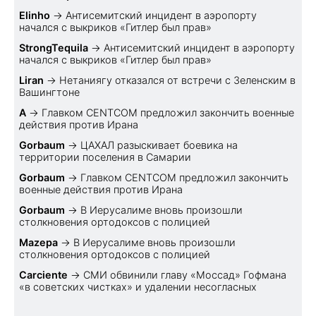
Elinho
→
Антисемитский инцидент в аэропорту
начался с выкриков «Гитлер был прав»
StrongTequila
→
Антисемитский инцидент в аэропорту
начался с выкриков «Гитлер был прав»
Liran
→
Нетаниягу отказался от встречи с Зеленским в
Вашингтоне
A
→
Главком CENTCOM предложил закончить военные
действия против Ирана
Gorbaum
→
ЦАХАЛ разыскивает боевика на
территории поселения в Самарии
Gorbaum
→
Главком CENTCOM предложил закончить
военные действия против Ирана
Gorbaum
→
В Иерусалиме вновь произошли
столкновения ортодоксов с полицией
Mazepa
→
В Иерусалиме вновь произошли
столкновения ортодоксов с полицией
Carciente
→
СМИ обвинили главу «Моссад» Гофмана
«в советских чистках» и удалении несогласных