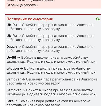
Всего голосов: 615, комментариев 1
Страница опроса »
Последние комментарии
Uk-Ru
→
Семейная пара репатриантов из Ашкелона
работала на иранскую разведку
Uk-Ru
→
Семейная пара репатриантов из Ашкелона
работала на иранскую разведку
Dauzh
→
Семейная пара репатриантов из Ашкелона
работала на иранскую разведку
Uw66
→
Бойкот в школе привел к самоубийству
школьницы. Родители подали многомиллионный иск
Litogon
→
Бойкот в школе привел к самоубийству
школьницы. Родители подали многомиллионный иск
Samovar
→
Семейная пара репатриантов из Ашкелона
работала на иранскую разведку
Samovar
→
Бойкот в школе привел к самоубийству
школьницы. Родители подали многомиллионный иск
Lara
→
Семейная пара репатриантов из Ашкелона
работала на иранскую разведку