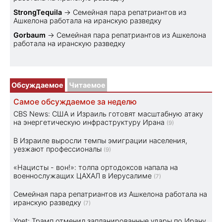
StrongTequila
→
Семейная пара репатриантов из
Ашкелона работала на иранскую разведку
Gorbaum
→
Семейная пара репатриантов из Ашкелона
работала на иранскую разведку
Обсуждаемое
Читаемое
Самое обсуждаемое за неделю
CBS News: США и Израиль готовят масштабную атаку
на энергетическую инфраструктуру Ирана
(9)
В Израиле выросли темпы эмиграции населения,
уезжают профессионалы
(9)
«Нацисты - вон!»: толпа ортодоксов напала на
военнослужащих ЦАХАЛ в Иерусалиме
(7)
Семейная пара репатриантов из Ашкелона работала на
иранскую разведку
(7)
Ynet: Трамп отменил запланированные удары по Ирану