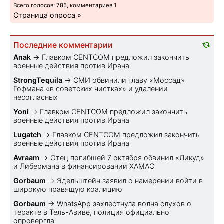
Всего голосов: 785, комментариев 1
Страница опроса »
Последние комментарии
Anak
→
Главком CENTCOM предложил закончить
военные действия против Ирана
StrongTequila
→
СМИ обвинили главу «Моссад»
Гофмана «в советских чистках» и удалении
несогласных
Yoni
→
Главком CENTCOM предложил закончить
военные действия против Ирана
Lugatch
→
Главком CENTCOM предложил закончить
военные действия против Ирана
Avraam
→
Отец погибшей 7 октября обвинил «Ликуд»
и Либермана в финансировании ХАМАС
Gorbaum
→
Эдельштейн заявил о намерении войти в
широкую правящую коалицию
Gorbaum
→
WhatsApp захлестнула волна слухов о
теракте в Тель-Авиве, полиция официально
опровергла