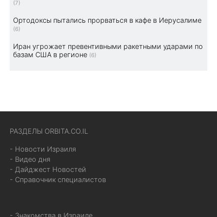
(7)
Ортодоксы пытались прорваться в кафе в Иерусалиме
(6)
Иран угрожает превентивными ракетными ударами по
базам США в регионе
(6)
РАЗДЕЛЫ ORBITA.CO.IL
- Новости Израиля
- Видео дня
- Дайджест Новостей
- Справочник специалистов
- Знакомства в Израиле