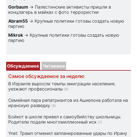
Gorbaum
→
Палестинские активисты пришли в
концлагерь в майках с фото террористки
Abram55
→
Крупные политики готовы создать новую
партию
Mikrok
→
Крупные политики готовы создать новую
партию
Обсуждаемое
Читаемое
Самое обсуждаемое за неделю
В Израиле выросли темпы эмиграции населения,
уезжают профессионалы
(9)
Семейная пара репатриантов из Ашкелона работала на
иранскую разведку
(8)
Бойкот в школе привел к самоубийству школьницы.
Родители подали многомиллионный иск
(7)
Ynet: Трамп отменил запланированные удары по Ирану