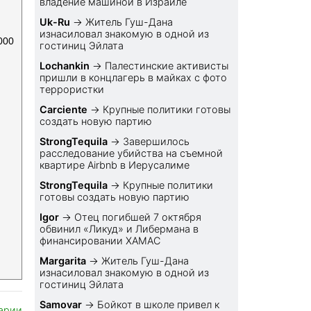
владение машиной в Израиле
Uk-Ru
→
Житель Гуш-Дана
изнасиловал знакомую в одной из
000
гостиниц Эйлата
Lochankin
→
Палестинские активисты
пришли в концлагерь в майках с фото
террористки
Carciente
→
Крупные политики готовы
создать новую партию
StrongTequila
→
Завершилось
расследование убийства на съемной
квартире Airbnb в Иерусалиме
StrongTequila
→
Крупные политики
готовы создать новую партию
Igor
→
Отец погибшей 7 октября
обвинил «Ликуд» и Либермана в
финансировании ХАМАС
Margarita
→
Житель Гуш-Дана
изнасиловал знакомую в одной из
гостиниц Эйлата
Samovar
→
Бойкот в школе привел к
арии