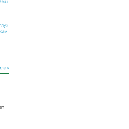
Хец»
ллу»
ким
иле »
ет