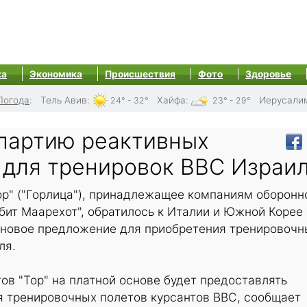
ка
Экономика
Происшествия
Фото
Здоровье
Погода
:
Тель Авив
:
Хайфа
:
Иерусали
24° - 32°
23° - 29°
 партию реактивных
 для тренировок ВВС Израи
ор" ("Горлица"), принадлежащее компаниям оборонн
ит Маарехот", обратилось к Италии и Южной Корее 
еновое предложение для приобретения тренировочн
ля.
ов "Тор" на платной основе будет предоставлять
я тренировочных полетов курсантов ВВС, сообщает