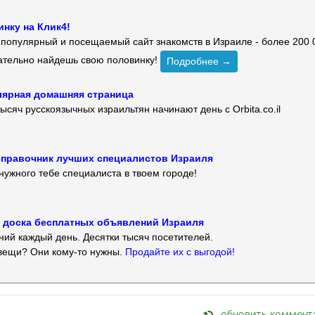
нку на Клик4!
й популярный и посещаемый сайт знакомств в Израиле - более 200 
зательно найдешь свою половинку!
Подробнее →
улярная домашняя страница
ысяч русскоязычных израильтян начинают день с Orbita.co.il
 — справочник лучших специалистов Израиля
нужного тебе специалиста в твоем городе!
 — доска бесплатных объявлений Израиля
ий каждый день. Десятки тысяч посетителей.
вещи? Они кому-то нужны.
Продайте их с выгодой!
обновить коммент