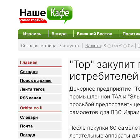
Израиль
В мире
Ближний Восток
Полити
Сегодня пятница, 7 августа |
Валюта
:
$
0₪
€
0₪
|
"Тор" закупит
Главная
Сегодня
истребителей
Поиск в архиве
Дочернее предприятие "Т
Лента тегов
промышленной ТАА и "Эльб
RSS канал
просьбой предоставить ц
Orbita.co.il
самолетов для ВВС Израи
Словари
Почта
После покупки 60 самолет
Погода
летательные аппараты дл