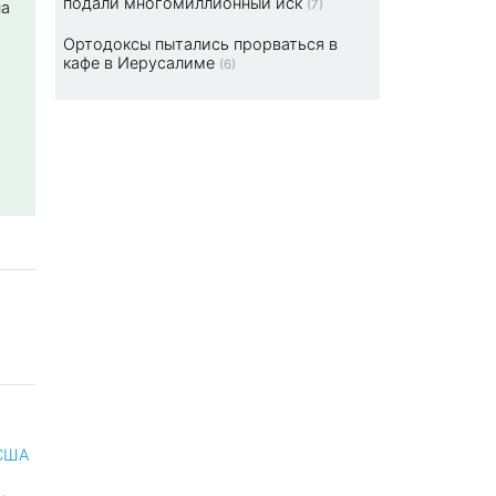
подали многомиллионный иск
(7)
на
Ортодоксы пытались прорваться в
кафе в Иерусалиме
(6)
 США