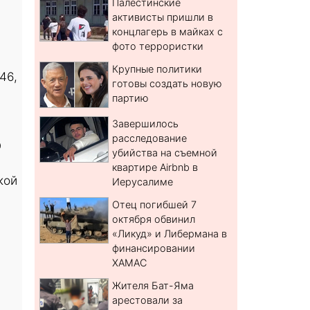
Палестинские
активисты пришли в
концлагерь в майках с
фото террористки
Крупные политики
46,
готовы создать новую
партию
Завершилось
расследование
О
убийства на съемной
квартире Airbnb в
кой
Иерусалиме
Отец погибшей 7
октября обвинил
«Ликуд» и Либермана в
финансировании
ХАМАС
Жителя Бат-Яма
арестовали за