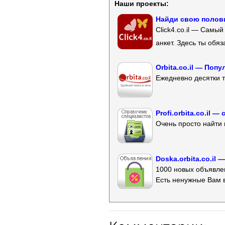
Наши проекты:
Найди свою полови
Click4.co.il — Самы
анкет. Здесь ты обя
Orbita.co.il — Поп
Ежедневно десятки т
Profi.orbita.co.il
Очень просто найти 
Doska.orbita.co.il
1000 новых объявлен
Есть ненужные Вам 