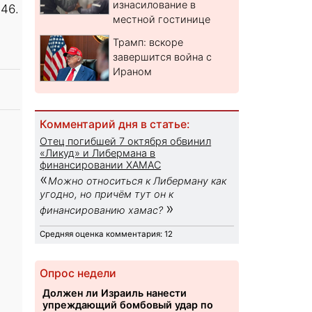
изнасилование в
46.
местной гостинице
Трамп: вскоре
завершится война с
Ираном
Комментарий дня в статье:
Отец погибшей 7 октября обвинил
«Ликуд» и Либермана в
финансировании ХАМАС
«
Можно относиться к Либерману как
угодно, но причём тут он к
»
финансированию хамас?
Средняя оценка комментария: 12
Опрос недели
Должен ли Израиль нанести
упреждающий бомбовый удар по