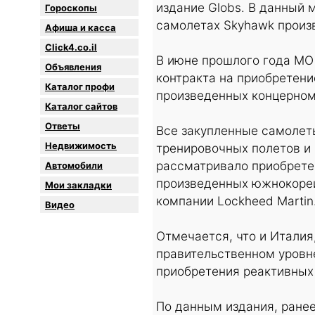
издание Globs. В данный 
Гороскопы
самолетах Skyhawk произ
Афиша и касса
Click4.co.il
В июне прошлого года МО 
Объявления
контракта на приобретени
Каталог профи
произведенных концерном 
Каталог сайтов
Oтветы
Все закупленные самолет
Недвижимость
тренировочных полетов и 
рассматривало приобрете
Автомобили
произведенных южнокорей
Мои закладки
компании Lockheed Martin
Видео
Отмечается, что и Италия
правительственном уровн
приобретения реактивных 
По данным издания, ране