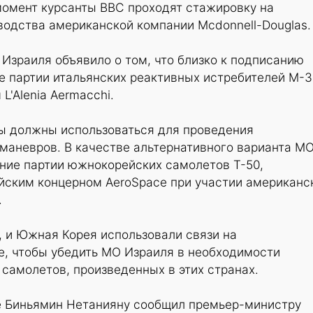
момент курсанты ВВС проходят стажировку на
водства американской компании Mcdonnell-Douglas.
Израиля объявило о том, что близко к подписанию
е партии итальянских реактивных истребителей M-3
L'Alenia Aermacchi.
ы должны использоваться для проведения
маневров. В качестве альтернативного варианта М
ние партии южнокорейских самолетов Т-50,
ским концерном AeroSpace при участии американс
.
, и Южная Корея использовали связи на
е, чтобы убедить МО Израиля в необходимости
самолетов, произведенных в этих странах.
е Биньямин Нетанияну сообщил премьер-министру