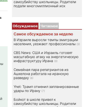
самоубийству школьницы. Родители
подали многомиллионный иск
ь
Обсуждаемое
Читаемое
Самое обсуждаемое за неделю
В Израиле выросли темпы эмиграции
населения, уезжают профессионалы
(9)
CBS News: США и Израиль готовят
масштабную атаку на энергетическую
инфраструктуру Ирана
(9)
ры
Семейная пара репатриантов из
Ашкелона работала на иранскую
разведку
(8)
Ynet: Трамп отменил запланированные
удары по Ирану
(7)
ой
Бойкот в школе привел к
самоубийству школьницы. Родители