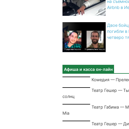
на съемно
Airbnb в 
Двое бой
погибли в
четверо т
Афиша и касса он-лайн
Комедия — Преле
Театр Гешер — Т
солнц
Театр Габима — 
Mia
Театр Гешер — Ди