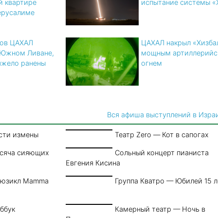
й квартире
испытание системы «
Иерусалиме
цов ЦАХАЛ
ЦАХАЛ накрыл «Хизба
 Южном Ливане,
мощным артиллерийс
яжело ранены
огнем
Вся афиша выступлений в Изра
сти измены
Театр Zero — Кот в сапогах
ысяча сияющих
Сольный концерт пианиста
Евгения Кисина
Мюзикл Mamma
Группа Кватро — Юбилей 15 л
ббук
Камерный театр — Ночь в