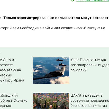
! Только зарегистрированные пользователи могут оставлят
нтарий вам необходимо войти или создать новый аккаунт на
:
s: США и
Ynet: Трамп отменил
готовят
запланированные уда
ую атаку на
по Ирану
ическую
уктуру Ирана
гибрид или
ЦАХАЛ приведен в
обиль? Cколько
состояние повышенн
адение
боеготовности из-за