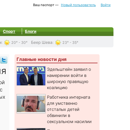
Ваш паспорт —
Новый пользователь
Войти
Спорт
Блоги
м
:
Беер Шева
:
20° - 30°
23° - 35°
Главные новости дня
ля
Эдельштейн заявил о
намерении войти в
широкую правящую
ой
коалицию
с
ых
Работника интерната
для умственно
отсталых детей
обвинили в
сексуальном насилии