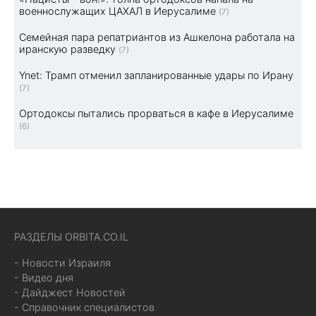
военнослужащих ЦАХАЛ в Иерусалиме
(7)
Семейная пара репатриантов из Ашкелона работала на
иранскую разведку
(7)
Ynet: Трамп отменил запланированные удары по Ирану
(7)
Ортодоксы пытались прорваться в кафе в Иерусалиме
(6)
РАЗДЕЛЫ ORBITA.CO.IL
- Новости Израиля
- Видео дня
- Дайджест Новостей
- Справочник специалистов