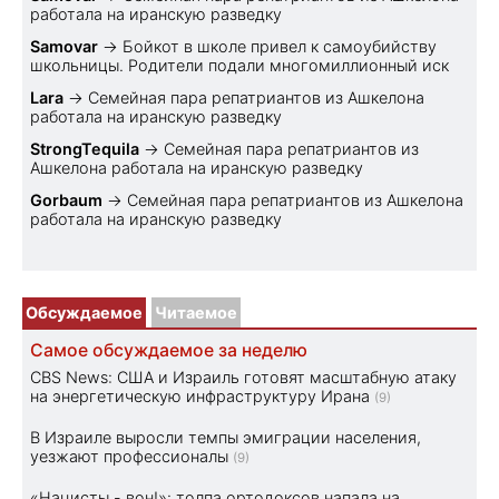
работала на иранскую разведку
Samovar
→
Бойкот в школе привел к самоубийству
школьницы. Родители подали многомиллионный иск
Lara
→
Семейная пара репатриантов из Ашкелона
работала на иранскую разведку
StrongTequila
→
Семейная пара репатриантов из
Ашкелона работала на иранскую разведку
Gorbaum
→
Семейная пара репатриантов из Ашкелона
работала на иранскую разведку
Обсуждаемое
Читаемое
Самое обсуждаемое за неделю
CBS News: США и Израиль готовят масштабную атаку
на энергетическую инфраструктуру Ирана
(9)
В Израиле выросли темпы эмиграции населения,
уезжают профессионалы
(9)
«Нацисты - вон!»: толпа ортодоксов напала на