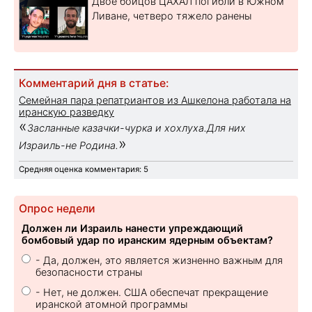
Двое бойцов ЦАХАЛ погибли в Южном
Ливане, четверо тяжело ранены
Комментарий дня в статье:
Семейная пара репатриантов из Ашкелона работала на
иранскую разведку
«
Засланные казачки-чурка и хохлуха.Для них
»
Израиль-не Родина.
Средняя оценка комментария: 5
Опрос недели
Должен ли Израиль нанести упреждающий
бомбовый удар по иранским ядерным объектам?
- Да, должен, это является жизненно важным для
безопасности страны
- Нет, не должен. США обеспечат прекращение
иранской атомной программы