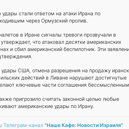
о удары стали ответом на атаки Ирана по
ходившим через Ормузский пролив.
алетов в Иране сигналы тревоги прозвучали в
 утверждает, что атаковал десятки американских
анах и сбил американский беспилотник. Эти заявлен
дтверждения.
о удары США, отмена разрешения на продажу иранс
аильских действий в Ливане нарушают достигнутые
делают ключевые части соглашения бессмысленным
акже пригрозило считать законной целью любые
живают американские удары по Ирану.
ш Телеграм-канал
"Наше Кафе: Новости Израиля"