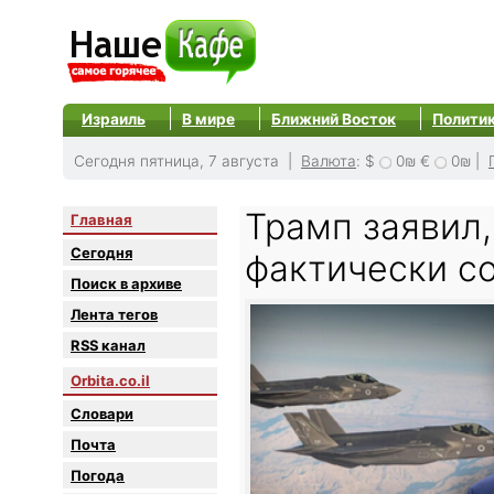
Израиль
В мире
Ближний Восток
Полити
Сегодня пятница, 7 августа |
Валюта
:
$
0₪
€
0₪
|
Трамп заявил
Главная
Сегодня
фактически с
Поиск в архиве
Лента тегов
RSS канал
Orbita.co.il
Словари
Почта
Погода