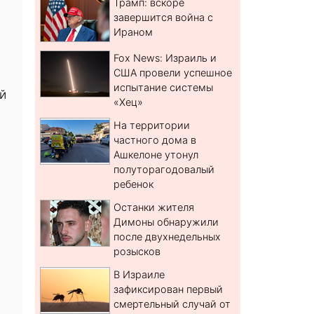
Трамп: вскоре
завершится война с
Ираном
Fox News: Израиль и
США провели успешное
испытание системы
й
«Хец»
На территории
частного дома в
Ашкелоне утонул
полуторагодовалый
ребенок
Останки жителя
Димоны обнаружили
после двухнедельных
розысков
В Израиле
зафиксирован первый
смертельный случай от