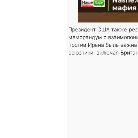
Президент США также резк
меморандум о взаимопоним
против Ирана была важна 
союзники, включая Брита