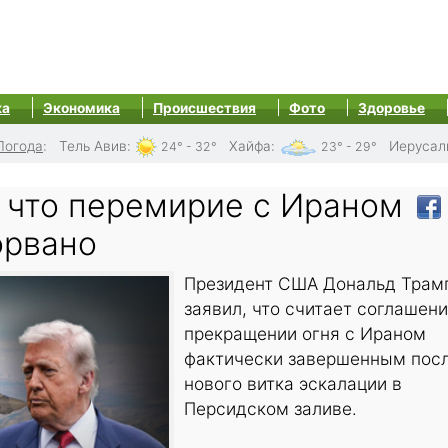
ка
Экономика
Происшествия
Фото
Здоровье
Погода
:
Тель Авив
:
Хайфа
:
Иерусал
24° - 32°
23° - 29°
, что перемирие с Ираном
орвано
Президент США Дональд Трам
заявил, что считает соглашени
прекращении огня с Ираном
фактически завершенным пос
нового витка эскалации в
Персидском заливе.