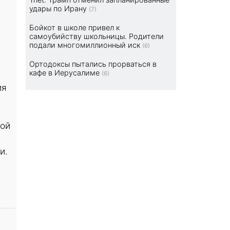
удары по Ирану
(7)
Бойкот в школе привел к
самоубийству школьницы. Родители
подали многомиллионный иск
(6)
Ортодоксы пытались прорваться в
кафе в Иерусалиме
(6)
ия
кой
и.