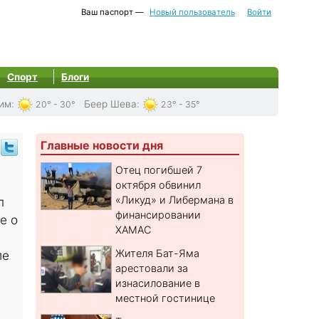
Ваш паспорт —
Новый пользователь
Войти
Спорт
Блоги
им
:
Беер Шева
:
20° - 30°
23° - 35°
Главные новости дня
Отец погибшей 7
октября обвинил
«Ликуд» и Либермана в
п
финансировании
е о
ХАМАС
Жителя Бат-Яма
ле
арестовали за
изнасилование в
местной гостинице