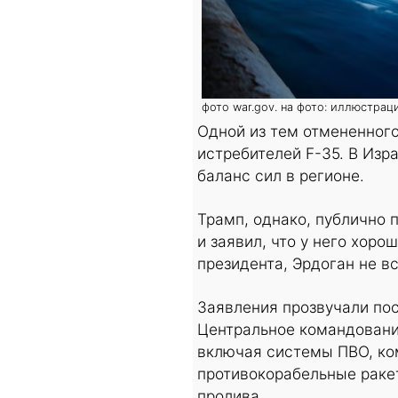
фото war.gov. на фото: иллюстрац
Одной из тем отмененног
истребителей F-35. В Изр
баланс сил в регионе.
Трамп, однако, публично 
и заявил, что у него хор
президента, Эрдоган не в
Заявления прозвучали пос
Центральное командовани
включая системы ПВО, ко
противокорабельные раке
пролива.