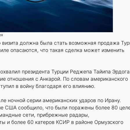
ия
о визита должна была стать возможная продажа Тур
аиле опасаются, что такая сделка может изменить
похвалил президента Турции Реджепа Тайипа Эрдог
ошие отношения с Анкарой. По словам американского
ступил в войну благодаря его влиянию.
ле ночной серии американских ударов по Ирану.
е США сообщило, что были поражены более 80 целе
мандные сети, прибрежные радары,
ты и более 60 катеров КСИР в районе Ормузского