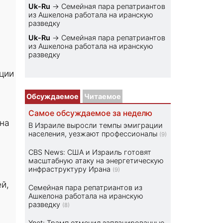
Uk-Ru
→
Семейная пара репатриантов
из Ашкелона работала на иранскую
разведку
Uk-Ru
→
Семейная пара репатриантов
из Ашкелона работала на иранскую
разведку
ции
Обсуждаемое
Читаемое
Самое обсуждаемое за неделю
ана
В Израиле выросли темпы эмиграции
населения, уезжают профессионалы
(9)
CBS News: США и Израиль готовят
масштабную атаку на энергетическую
инфраструктуру Ирана
(9)
й,
Семейная пара репатриантов из
Ашкелона работала на иранскую
разведку
(8)
Ynet: Трамп отменил запланированные