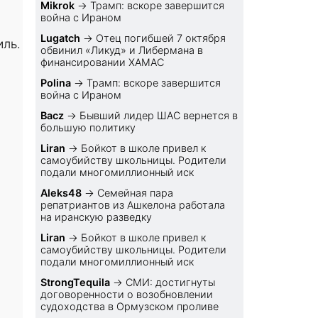
Mikrok
→
Трамп: вскоре завершится
война с Ираном
Lugatch
→
Отец погибшей 7 октября
иль.
обвинил «Ликуд» и Либермана в
финансировании ХАМАС
Polina
→
Трамп: вскоре завершится
война с Ираном
Bacz
→
Бывший лидер ШАС вернется в
большую политику
Liran
→
Бойкот в школе привел к
самоубийству школьницы. Родители
подали многомиллионный иск
Aleks48
→
Семейная пара
репатриантов из Ашкелона работала
на иранскую разведку
Liran
→
Бойкот в школе привел к
самоубийству школьницы. Родители
подали многомиллионный иск
StrongTequila
→
СМИ: достигнуты
договоренности о возобновлении
судоходства в Ормузском проливе