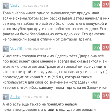
0
0
Vasily
17.06.2026 07:38
#
Трамп напоминает одного знакомого,тот придумывал
всякие схемы,потом всем рассказывал ,затем начинал в них
сам верить,забыв что всё это было просто его выдумкой и
и потом убеждал других что работает на самом деле. Его
фантазии были безобидны,но есть одно xxx. Его фантазии
не приносили вред в отличии от фантазий Трампа.
0
0
Vova18
17.06.2026 09:08
#
У нас есть соседка кстати из Одессы тётя Двора она всё
про всех имеет своё мнение и всегда выскказывактся и ви
знаете чо она ответила:Трамп это голова! ви еще увидите
что этот хитрый лис задумал..., пока савланут и савланут (
происходит от корня ס-ב-ל (с.б.л.), который также
используется для слов со значением «страдать» или
«терпеть что-либо.. савланут пока терпелка не Закончится
0
0
Sasha
17.06.2026 11:03
#
А что есть ещё те,кто не понял,что нельзя
полагаться,доверять и ставить под удар интересы и