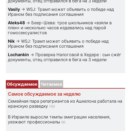
документы, отец отправился в бега на 3 недели
Vasily
→
WSJ: Трамп может объявить о победе над
Ираном без подписания соглашения
Aleks48
→
Беер-Шева: трое школьников «взяли в
плен» и несколько часов издевались над парой
гомосексуалистов
Nik
→
WSJ: Трамп может объявить о победе над
Ираном без подписания соглашения
Lochankin
→
Проверка Налоговой в Хедере : сын сжёг
документы, отец отправился в бега на 3 недели
Обсуждаемое
Читаемое
Самое обсуждаемое за неделю
Семейная пара репатриантов из Ашкелона работала на
иранскую разведку
(10)
В Израиле выросли темпы эмиграции населения,
уезжают профессионалы
(9)