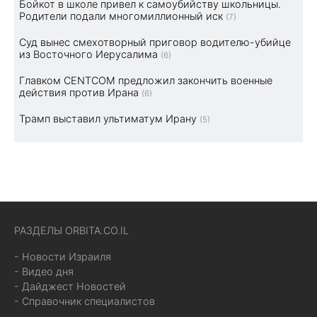
Бойкот в школе привел к самоубийству школьницы.
Родители подали многомиллионный иск
(7)
Суд вынес смехотворный приговор водителю-убийце
из Восточного Иерусалима
(6)
Главком CENTCOM предложил закончить военные
действия против Ирана
(6)
Трамп выставил ультиматум Ирану
(5)
РАЗДЕЛЫ ORBITA.CO.IL
- Новости Израиля
- Видео дня
- Дайджест Новостей
- Справочник специалистов