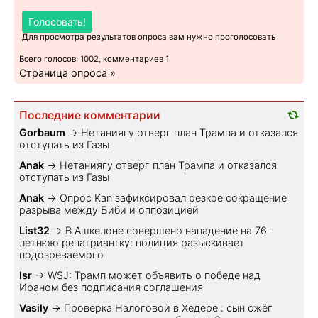
Голосовать!
Для просмотра результатов опроса вам нужно проголосовать
Всего голосов: 1002, комментариев 1
Страница опроса »
Последние комментарии
Gorbaum
→
Нетаниягу отверг план Трампа и отказался
отступать из Газы
Anak
→
Нетаниягу отверг план Трампа и отказался
отступать из Газы
Anak
→
Опрос Kan зафиксировал резкое сокращение
разрыва между Биби и оппозицией
List32
→
В Ашкелоне совершено нападение на 76-
летнюю репатриантку: полиция разыскивает
подозреваемого
Isr
→
WSJ: Трамп может объявить о победе над
Ираном без подписания соглашения
Vasily
→
Проверка Налоговой в Хедере : сын сжёг