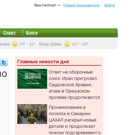
Ваш паспорт —
Новый пользователь
Войти
Спорт
Блоги
алим
:
Беер Шева
:
21° - 32°
22° - 35°
Главные новости дня
но
Ответ на оборонный
союз: Иран пригрозил
Саудовской Аравии,
атаки в Ормузском
проливе продолжаются
ь
Проникновение в
поселок в Самарии:
ЦАХАЛ раскрыл новые
детали и продолжает
поиски подозреваемого