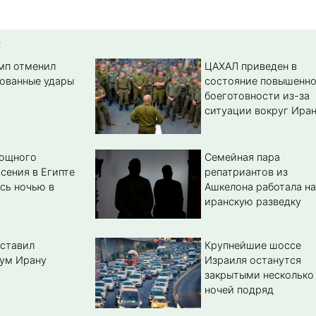
:
амп отменил
ЦАХАЛ приведен в
ованные удары
состояние повышенн
боеготовности из-за
ситуации вокруг Ира
мощного
Семейная пара
сения в Египте
репатриантов из
сь ночью в
Ашкелона работала на
иранскую разведку
ставил
Крупнейшие шоссе
ум Ирану
Израиля останутся
закрытыми несколько
ночей подряд