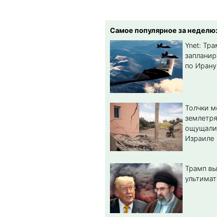
Самое популярное за неделю
Ynet: Тр
запланир
по Ирану
Толчки 
землетря
ощущали
Израиле
Трамп вы
ультимат