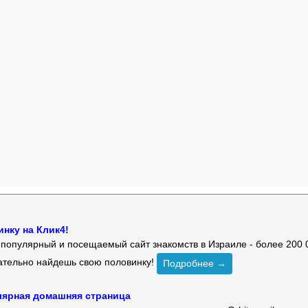
нку на Клик4!
й популярный и посещаемый сайт знакомств в Израиле - более 200 
зательно найдешь свою половинку!
Подробнее →
улярная домашняя страница