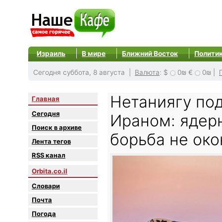
Израиль
В мире
Ближний Восток
Полити
Сегодня суббота, 8 августа |
Валюта
:
$
0₪
€
0₪
|
Нетаниягу под
Главная
Сегодня
Ираном: ядер
Поиск в архиве
борьба не ок
Лента тегов
RSS канал
Orbita.co.il
Словари
Почта
Погода