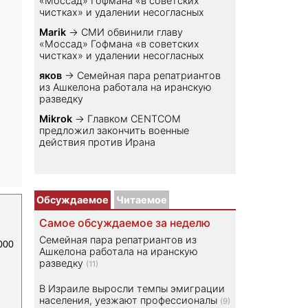
«Моссад» Гофмана «в советских
чистках» и удалении несогласных
Marik
→
СМИ обвинили главу
«Моссад» Гофмана «в советских
чистках» и удалении несогласных
яков
→
Семейная пара репатриантов
из Ашкелона работала на иранскую
разведку
Mikrok
→
Главком CENTCOM
предложил закончить военные
действия против Ирана
Обсуждаемое
Читаемое
Самое обсуждаемое за неделю
Семейная пара репатриантов из
000
Ашкелона работала на иранскую
разведку
(11)
В Израиле выросли темпы эмиграции
населения, уезжают профессионалы
(9)