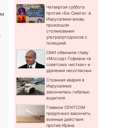
Четвертая суббота
против «Ба-Симта»: в
ии
Иерусалиме вновь
произошли
столкновения
е
ультраортодоксов с
полицией
СМИ обвинили главу
«Моссад» Гофмана «в
советских чистках» и
удалении несогласных
Странная авария в
Иерусалиме
закончилась гибелью
водителя
Главком CENTCOM
предложил закончить
военные действия
против Ирана