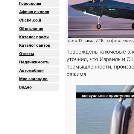
Гороскопы
Афиша и касса
Click4.co.il
Объявления
Каталог профи
фото 12 канал ИТВ. на фото: иллю
Каталог сайтов
повреждены ключевые эле
Oтветы
уточнил, что Израиль и С
Недвижимость
промышленности, произво
Автомобили
режима.
Мои закладки
Видео