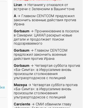
Liran
→
Нетаниягу отказался от
встречи с Зеленским в Вашингтоне
A
→
Главком CENTCOM предложил
закончить военные действия против
Ирана
Gorbaum
→
Проникновение в поселок
в Самарии: ЦАХАЛ раскрыл новые
детали и продолжает поиски
подозреваемого
Gorbaum
→
Главком CENTCOM
предложил закончить военные
действия против Ирана
Gorbaum
→
Четвертая суббота против
«Ба-Симта»: в Иерусалиме вновь
произошли столкновения
ультраортодоксов с полицией
Mazepa
→
Четвертая суббота против
бке
«Ба-Симта»: в Иерусалиме вновь
произошли столкновения
ультраортодоксов с полицией
Carciente
→
СМИ обвинили главу