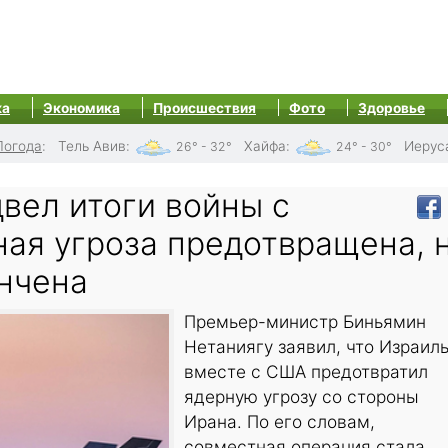
ка
Экономика
Происшествия
Фото
Здоровье
Погода
:
Тель Авив
:
Хайфа
:
Иерус
26° - 32°
24° - 30°
вел итоги войны с
ная угроза предотвращена, 
ончена
Премьер-министр Биньямин
Нетаниягу заявил, что Израил
вместе с США предотвратил
ядерную угрозу со стороны
Ирана. По его словам,
совместная операция стала