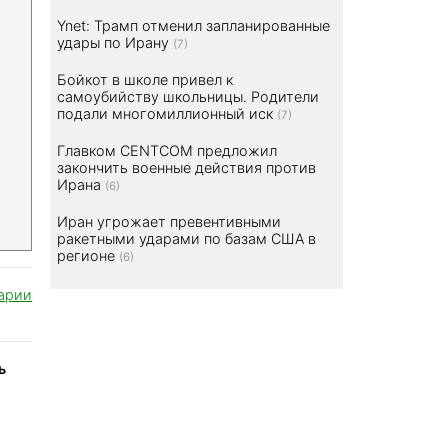
Ynet: Трамп отменил запланированные
удары по Ирану
(7)
Бойкот в школе привел к
самоубийству школьницы. Родители
подали многомиллионный иск
(7)
Главком CENTCOM предложил
закончить военные действия против
Ирана
(6)
Иран угрожает превентивными
ракетными ударами по базам США в
регионе
(6)
арии
ь