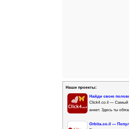
Наши проекты:
Найди свою полови
Click4.co.il — Самы
анкет. Здесь ты обя
Orbita.co.il — Поп