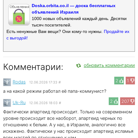
Doska.orbita.co.il — доска бесплатных
объявлений Израиля
1000 новых объявлений каждый день. Десятки
тысяч посетителей.
Есть ненужные Вам вещи? Они кому-то нужны.
Продайте их
с выгодой!
Комментарии:
обновить комментарии
2
1
Rodas
12.06.2026 17:33
#
а на какой режим работал её папа-коммунист?
2
207
Uk-Ru
12.06.2026 18:03
#
Фактически апартеид происходит. Только на современном
уровне происходит все наоборот, апартеид черных по
отношению к белым. А у нас, в Израиле, аналогично все
искажено. Фактически у нас происходит апартеид исламья
всех мастей по отношению к нам.