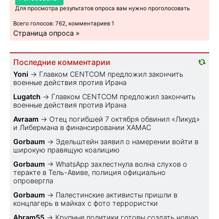
Для просмотра результатов опроса вам нужно проголосовать
Всего голосов: 762, комментариев 1
Страница опроса »
Последние комментарии
Yoni
→
Главком CENTCOM предложил закончить
военные действия против Ирана
Lugatch
→
Главком CENTCOM предложил закончить
военные действия против Ирана
Avraam
→
Отец погибшей 7 октября обвинил «Ликуд»
и Либермана в финансировании ХАМАС
Gorbaum
→
Эдельштейн заявил о намерении войти в
широкую правящую коалицию
Gorbaum
→
WhatsApp захлестнула волна слухов о
теракте в Тель-Авиве, полиция официально
опровергла
Gorbaum
→
Палестинские активисты пришли в
концлагерь в майках с фото террористки
Abram55
→
Крупные политики готовы создать новую