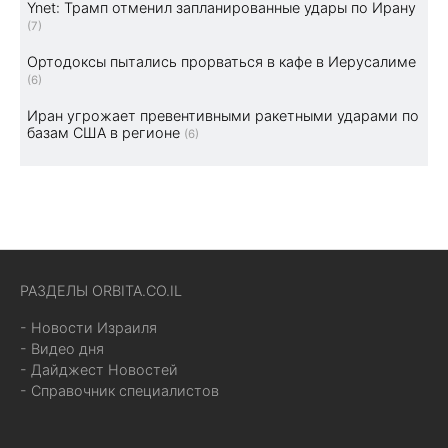
Ynet: Трамп отменил запланированные удары по Ирану
(7)
Ортодоксы пытались прорваться в кафе в Иерусалиме
(6)
Иран угрожает превентивными ракетными ударами по
базам США в регионе
(6)
РАЗДЕЛЫ ORBITA.CO.IL
- Новости Израиля
- Видео дня
- Дайджест Новостей
- Справочник специалистов