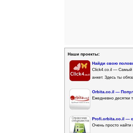
Наши проекты:
Найди свою полови
Click4.co.il — Самы
анкет. Здесь ты обя
Orbita.co.il — Поп
Ежедневно десятки т
Profi.orbita.co.il
Очень просто найти 