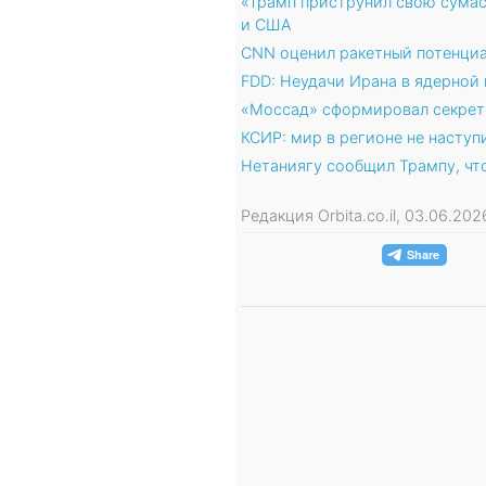
«Трамп приструнил свою сума
и США
CNN оценил ракетный потенциа
FDD: Неудачи Ирана в ядерной
«Моссад» сформировал секрет
КСИР: мир в регионе не наступ
Нетаниягу сообщил Трампу, чт
Редакция Orbita.co.il, 03.06.20