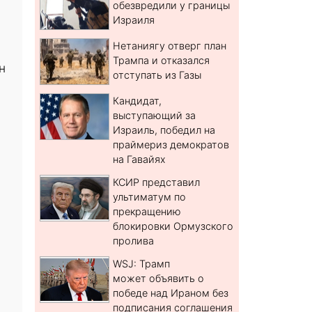
обезвредили у границы
Израиля
Нетаниягу отверг план
Трампа и отказался
н
отступать из Газы
Кандидат,
выступающий за
Израиль, победил на
праймериз демократов
на Гавайях
КСИР представил
ультиматум по
прекращению
блокировки Ормузского
пролива
WSJ: Трамп
может объявить о
победе над Ираном без
подписания соглашения