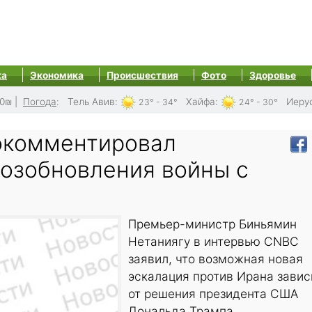
ка
Экономика
Происшествия
Фото
Здоровье
0₪
|
Погода
:
Тель Авив
:
Хайфа
:
Иеру
23° - 34°
24° - 30°
окомментировал
возобновления войны с
Премьер-министр Биньямин
Нетаниягу в интервью CNBC
заявил, что возможная новая
эскалация против Ирана завис
от решения президента США
Дональда Трампа.