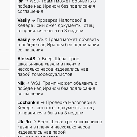
Isr
→
WSJ: Трамп может объявить о
победе над Ираном без подписания
соглашения
Vasily
→
Проверка Налоговой в
Хедере : сын сжёг документы, отец
отправился в бега на 3 недели
Vasily
→
WSJ: Трамп может объявить
о победе над Ираном без подписания
соглашения
Aleks48
→
Беер-Шева: трое
школьников «взяли в плен» и
несколько часов издевались над
парой гомосексуалистов
Nik
→
WSJ: Трамп может объявить о
победе над Ираном без подписания
соглашения
Lochankin
→
Проверка Налоговой в
Хедере : сын сжёг документы, отец
отправился в бега на 3 недели
Uk-Ru
→
Беер-Шева: трое школьников
«взяли в плен» и несколько часов
издевались над парой