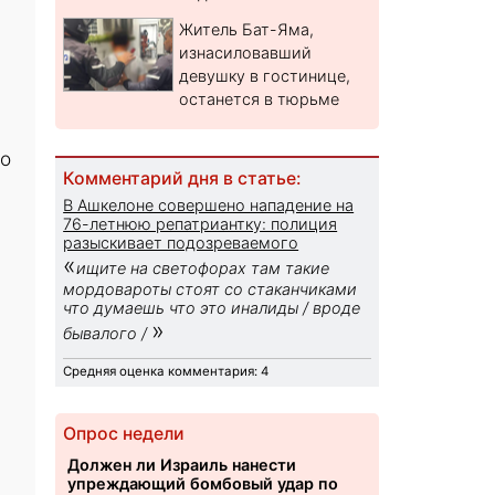
Житель Бат-Яма,
изнасиловавший
девушку в гостинице,
останется в тюрьме
ко
Комментарий дня в статье:
В Ашкелоне совершено нападение на
76-летнюю репатриантку: полиция
разыскивает подозреваемого
«
ищите на светофорах там такие
мордовароты стоят со стаканчиками
что думаешь что это иналиды / вроде
»
бывалого /
Средняя оценка комментария: 4
Опрос недели
Должен ли Израиль нанести
упреждающий бомбовый удар по