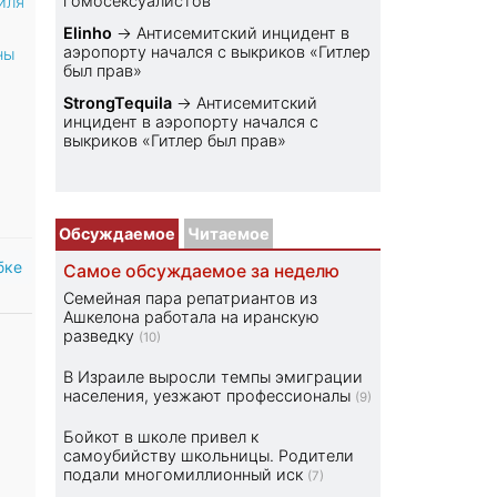
гомосексуалистов
иля
Elinho
→
Антисемитский инцидент в
аэропорту начался с выкриков «Гитлер
ны
был прав»
StrongTequila
→
Антисемитский
инцидент в аэропорту начался с
выкриков «Гитлер был прав»
Обсуждаемое
Читаемое
бке
Самое обсуждаемое за неделю
Семейная пара репатриантов из
Ашкелона работала на иранскую
разведку
(10)
В Израиле выросли темпы эмиграции
населения, уезжают профессионалы
(9)
Бойкот в школе привел к
самоубийству школьницы. Родители
подали многомиллионный иск
(7)