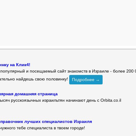
нку на Клик4!
й популярный и посещаемый сайт знакомств в Израиле - более 200 
зательно найдешь свою половинку!
Подробнее →
улярная домашняя страница
ысяч русскоязычных израильтян начинают день с Orbita.co.il
 — справочник лучших специалистов Израиля
нужного тебе специалиста в твоем городе!