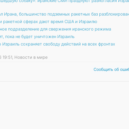
сшедшую собаку»: иранские СМИ празднуют разногласия Изра
л Ирана, большинство подземных ракетных баз разблокирова
 и ракетной сферах дают время США и Израилю
ное подразделение для свержения иранского режима
ит, пока не будет уничтожен Израиль
о Израиль сохраняет свободу действий на всех фронтах
26 19:51, Новости в мире
Сообщить об оши