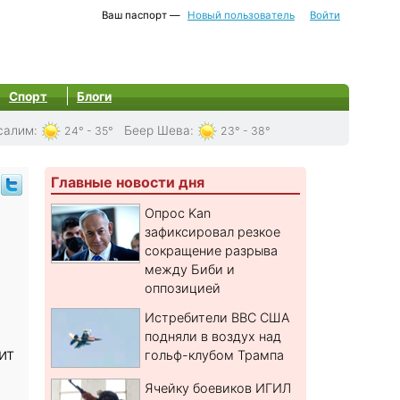
Ваш паспорт —
Новый пользователь
Войти
Спорт
Блоги
салим
:
Беер Шева
:
24° - 35°
23° - 38°
Главные новости дня
Опрос Kan
зафиксировал резкое
сокращение разрыва
между Биби и
оппозицией
Истребители ВВС США
подняли в воздух над
ит
гольф-клубом Трампа
Ячейку боевиков ИГИЛ