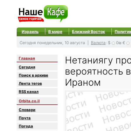
Израиль
В мире
Ближний Восток
Полити
Сегодня понедельник, 10 августа |
Валюта
:
$
0₪
€
Нетаниягу пр
Главная
Сегодня
вероятность 
Поиск в архиве
Ираном
Лента тегов
RSS канал
Orbita.co.il
Словари
Почта
Погода