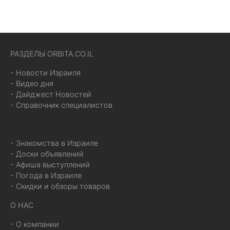
РАЗДЕЛЫ ORBITA.CO.IL
- Новости Израиля
- Видео дня
- Дайджест Новостей
- Справочник специалистов
- Знакомства в Израиле
- Доски объявлений
- Афиша выступлений
- Погода в Израиле
- Скидки и обзоры товаров
О НАС
- О компании