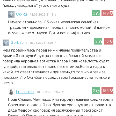
"международного" уголовного суда.
2
149
Uk-Ru
18.05.2026 21:18
#
Ничего странного. Обычная исламская семейная
традиция - временная передача полномочий. В данном
случае жене от мужа. Вот и вся арифметика.
2
16
Gorbaum
18.05.2026 12:05
#
Чем провинились перед ними члены правительства и
Армии.Этих судей нужно послать к бениной маме как
говорила народная артистка Клара Новикова,пусть судят
где действительно есть виновные в мире.Если и надо к
какой-то ответственности привлечь,то только Алеви за
промахи 7го Октября посредством Госкомиссии только и
всего.
2
156
Lochankin
18.05.2026 12:52
#
Прав Славик. Чем насолили народу главные кондитеры и
Союз пчеловодов. Этих бухгалтеров нужно отправить к
дяде Фёдору как говорил заслуженный тракторист
Геннадий Прокопенко, пусть считают там где