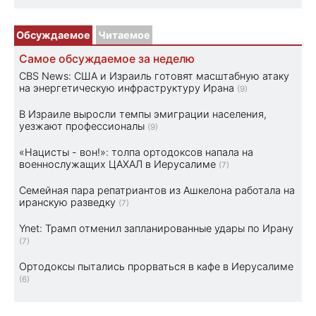
Обсуждаемое
Читаемое
Самое обсуждаемое за неделю
CBS News: США и Израиль готовят масштабную атаку
на энергетическую инфраструктуру Ирана
(9)
В Израиле выросли темпы эмиграции населения,
уезжают профессионалы
(9)
«Нацисты - вон!»: толпа ортодоксов напала на
военнослужащих ЦАХАЛ в Иерусалиме
(7)
Семейная пара репатриантов из Ашкелона работала на
иранскую разведку
(7)
Ynet: Трамп отменил запланированные удары по Ирану
(7)
Ортодоксы пытались прорваться в кафе в Иерусалиме
(6)