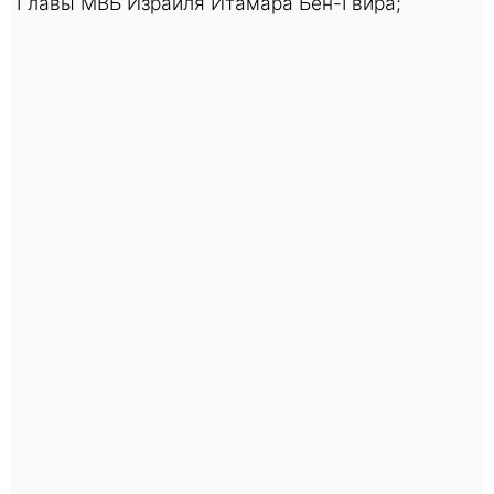
Главы МВБ Израиля Итамара Бен-Гвира;