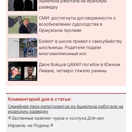
Ашкелона работала на иранскую
разведку
СМИ: достигнуты договоренности о
возобновлении судоходства в
Ормузском проливе
Бойкот в школе привел к самоубийству
школьницы. Родители подали
многомиллионный иск
Двое бойцов ЦАХАЛ погибли в Южном
Ливане, четверо тяжело ранены
Комментарий дня в статье:
Семейная пара репатриантов из Ашкелона работала на
иранскую разведку
«
Засланные казачки-чурка и хохлуха.Для них
»
Израиль-не Родина.