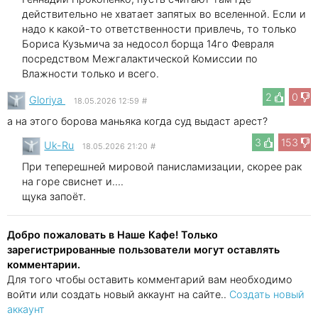
действительно не хватает запятых во вселенной. Если и
надо к какой-то ответственности привлечь, то только
Бориса Кузьмича за недосол борща 14го Февраля
посредством Межгалактической Комиссии по
Влажности только и всего.
2
0
Gloriya
18.05.2026 12:59
#
а на этого борова маньяка когда суд выдаст арест?
3
153
Uk-Ru
18.05.2026 21:20
#
При теперешней мировой панисламизации, скорее рак
на горе свиснет и....
щука запоёт.
Добро пожаловать в Наше Кафе! Только
зарегистрированные пользователи могут оставлять
комментарии.
Для того чтобы оставить комментарий вам необходимо
войти или создать новый аккаунт на сайте..
Создать новый
аккаунт