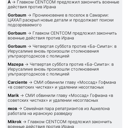
A
→
Главком CENTCOM предложил закончить военные
действия против Ирана
Gorbaum
→
Проникновение в поселок в Самарии:
ЦАХАЛ раскрыл новые детали и продолжает поиски
подозреваемого
Gorbaum
→
Главком CENTCOM предложил закончить
военные действия против Ирана
Gorbaum
→
Четвертая суббота против «Ба-Симта»: в
Иерусалиме вновь произошли столкновения
ультраортодоксов с полицией
Mazepa
→
Четвертая суббота против «Ба-Симта»: в
Иерусалиме вновь произошли столкновения
ультраортодоксов с полицией
Carciente
→
СМИ обвинили главу «Моссад» Гофмана
«в советских чистках» и удалении несогласных
Marik
→
СМИ обвинили главу «Моссад» Гофмана «в
советских чистках» и удалении несогласных
яков
→
Семейная пара репатриантов из Ашкелона
работала на иранскую разведку
Mikrok
→
Главком CENTCOM предложил закончить
военные действия против Ирана