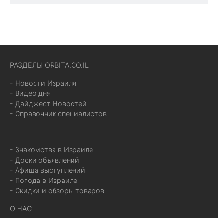
РАЗДЕЛЫ ORBITA.CO.IL
- Новости Израиля
- Видео дня
- Дайджест Новостей
- Справочник специалистов
- Знакомства в Израиле
- Доски объявлений
- Афиша выступлений
- Погода в Израиле
- Скидки и обзоры товаров
О НАС