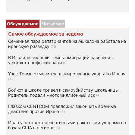
Обсуждаемое
Читаемое
Самое обсуждаемое за неделю
Семейная пара репатриантов из Ашкелона работала на
иранскую разведку
(11)
В Израиле выросли темпы эмиграции населения,
уезжают профессионалы
(9)
Ynet: Трамп отменил запланированные удары по Ирану
(7)
Бойкот в школе привел к самоубийству школьницы.
Родители подали многомиллионный иск
(7)
Главком CENTCOM предложил закончить военные
действия против Ирана
(6)
Иран угрожает превентивными ракетными ударами по
базам США в регионе
(6)