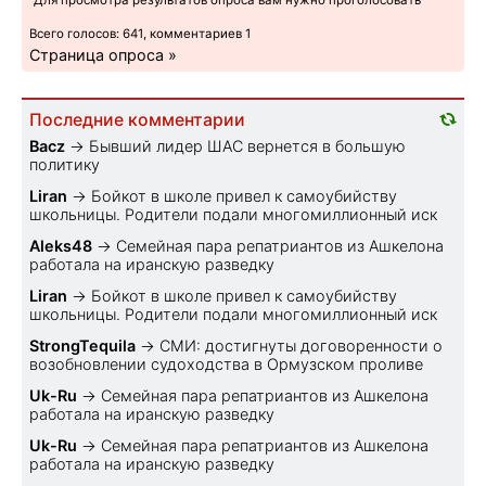
Всего голосов: 641, комментариев 1
Страница опроса »
Последние комментарии
Bacz
→
Бывший лидер ШАС вернется в большую
политику
Liran
→
Бойкот в школе привел к самоубийству
школьницы. Родители подали многомиллионный иск
Aleks48
→
Семейная пара репатриантов из Ашкелона
работала на иранскую разведку
Liran
→
Бойкот в школе привел к самоубийству
школьницы. Родители подали многомиллионный иск
StrongTequila
→
СМИ: достигнуты договоренности о
возобновлении судоходства в Ормузском проливе
Uk-Ru
→
Семейная пара репатриантов из Ашкелона
работала на иранскую разведку
Uk-Ru
→
Семейная пара репатриантов из Ашкелона
работала на иранскую разведку