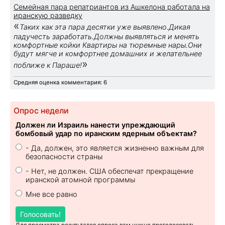
Семейная пара репатриантов из Ашкелона работала на
иранскую разведку
«
Таких как эта пара десятки уже выявлено.Дикая
падучесть заработать.Должны выявляться и менять
комфортные койки Квартиры на тюремные нары.Они
будут мягче и комфортнее домашних и желательнее
»
поближе к Параше!
Средняя оценка комментария: 6
Опрос недели
Должен ли Израиль нанести упреждающий
бомбовый удар по иранским ядерным объектам?
- Да, должен, это является жизненно важным для
безопасности страны
- Нет, не должен. США обеспечат прекращение
иранской атомной программы
Мне все равно
Голосовать!
Для просмотра результатов опроса вам нужно проголосовать