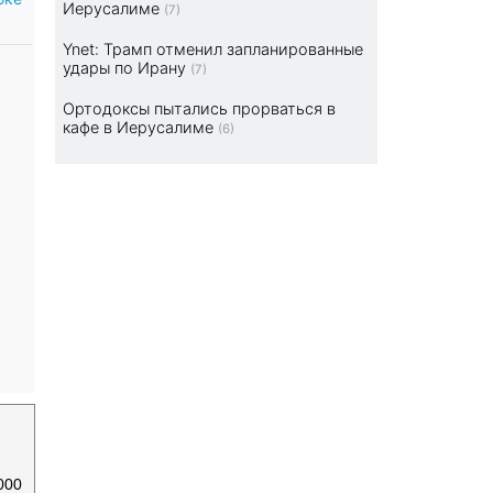
Иерусалиме
(7)
Ynet: Трамп отменил запланированные
удары по Ирану
(7)
Ортодоксы пытались прорваться в
кафе в Иерусалиме
(6)
000