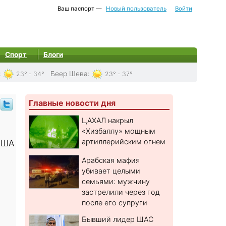
Ваш паспорт —
Новый пользователь
Войти
Спорт
Блоги
:
Беер Шева
:
23° - 34°
23° - 37°
Главные новости дня
ЦАХАЛ накрыл
«Хизбаллу» мощным
артиллерийским огнем
США
Арабская мафия
убивает целыми
семьями: мужчину
застрелили через год
после его супруги
Бывший лидер ШАС