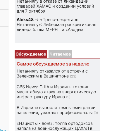
Нетаниягу в отказе от ликвидации
главарей ХАМАС и создании условий
для 7 октября
Aleks48
→
«Пресс-секретарь
Нетаниягу»: Либерман раскритиковал
лидера блока МЕРЕЦ и «Аводы»
Обсуждаемое
Читаемое
Самое обсуждаемое за неделю
Нетаниягу отказался от встречи с
Зеленским в Вашингтоне
(23)
CBS News: США и Израиль готовят
масштабную атаку на энергетическую
инфраструктуру Ирана
(9)
В Израиле выросли темпы эмиграции
населения, уезжают профессионалы
(9)
«Нацисты - вон!»: толпа ортодоксов
напала на военнослужащих ЦАХАЛ в
бке