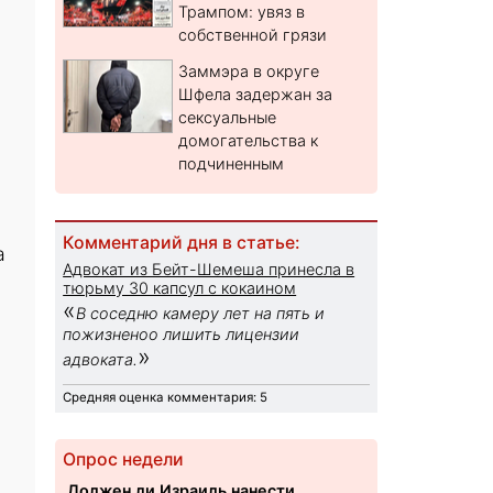
Трампом: увяз в
собственной грязи
Заммэра в округе
Шфела задержан за
сексуальные
домогательства к
подчиненным
Комментарий дня в статье:
а
Адвокат из Бейт-Шемеша принесла в
тюрьму 30 капсул с кокаином
«
В соседню камеру лет на пять и
пожизненоо лишить лицензии
»
адвоката.
Средняя оценка комментария: 5
Опрос недели
Должен ли Израиль нанести