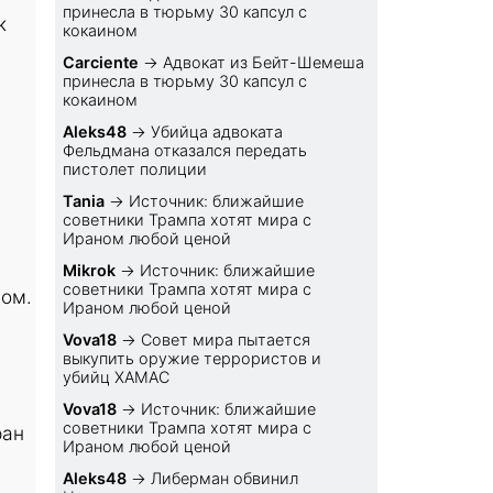
принесла в тюрьму 30 капсул с
к
кокаином
Carciente
→
Адвокат из Бейт-Шемеша
принесла в тюрьму 30 капсул с
кокаином
Aleks48
→
Убийца адвоката
Фельдмана отказался передать
пистолет полиции
Tania
→
Источник: ближайшие
советники Трампа хотят мира с
Ираном любой ценой
Mikrok
→
Источник: ближайшие
советники Трампа хотят мира с
ном.
Ираном любой ценой
Vova18
→
Совет мира пытается
выкупить оружие террористов и
убийц ХАМАС
Vova18
→
Источник: ближайшие
советники Трампа хотят мира с
ран
Ираном любой ценой
Aleks48
→
Либерман обвинил