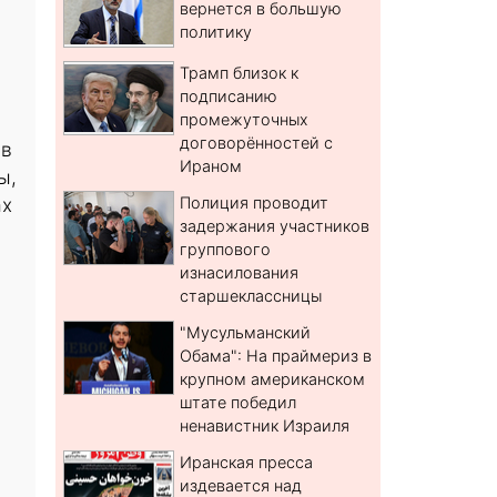
вернется в большую
политику
Трамп близок к
подписанию
промежуточных
договорённостей с
 в
Ираном
ы,
ах
Полиция проводит
задержания участников
группового
изнасилования
старшеклассницы
"Мусульманский
Обама": На праймериз в
крупном американском
штате победил
ненавистник Израиля
Иранская пресса
издевается над