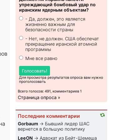
упреждающий бомбовый удар по
иранским ядерным объектам?
- Да, должен, это является
жизненно важным для
безопасности страны
- Нет, не должен. США обеспечат
прекращение иранской атомной
программы
ров
Мне все равно
Голосовать!
Для просмотра результатов опроса вам нужно
проголосовать
Всего голосов: 491, комментариев 1
Страница опроса »
,
Последние комментарии
на
Gorbaum
→
Бывший лидер ШАС
вернется в большую политику
LeeON
→
Адвокат из Бейт-Шемеша