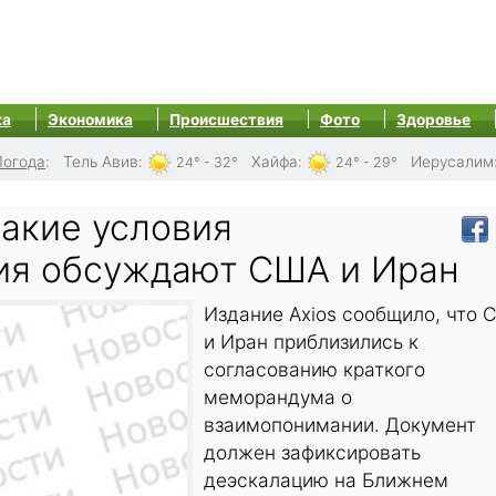
ка
Экономика
Происшествия
Фото
Здоровье
Погода
:
Тель Авив
:
Хайфа
:
Иерусалим
24° - 32°
24° - 29°
какие условия
ия обсуждают США и Иран
Издание Axios сообщило, что 
и Иран приблизились к
согласованию краткого
меморандума о
взаимопонимании. Документ
должен зафиксировать
деэскалацию на Ближнем