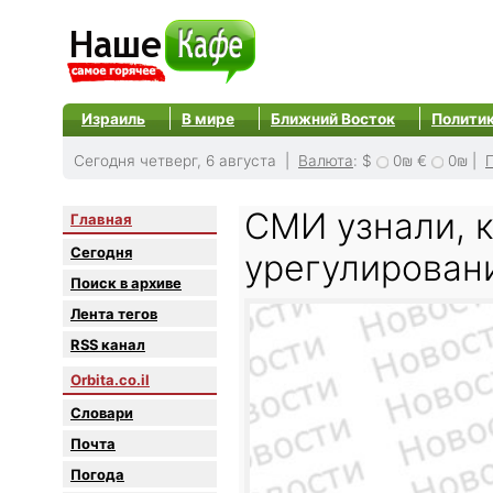
Израиль
В мире
Ближний Восток
Полити
Сегодня четверг, 6 августа |
Валюта
:
$
0₪
€
0₪
|
СМИ узнали, 
Главная
Сегодня
урегулирован
Поиск в архиве
Лента тегов
RSS канал
Orbita.co.il
Словари
Почта
Погода