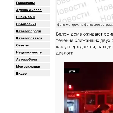
Гороскопы
Афиша и касса
Click4.co.il
Объявления
фото war.gov. на фото: иллюстрац
Каталог профи
Белом доме ожидают офиц
Каталог сайтов
течение ближайших двух с
Oтветы
как утверждается, находя
Недвижимость
диалога.
Автомобили
Мои закладки
Видео