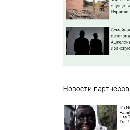
ощущали
Израиле
Семейная
репатриа
Ашкелона
иранскую
Новости партнеров
It's N
Fami
Has T
Trait!