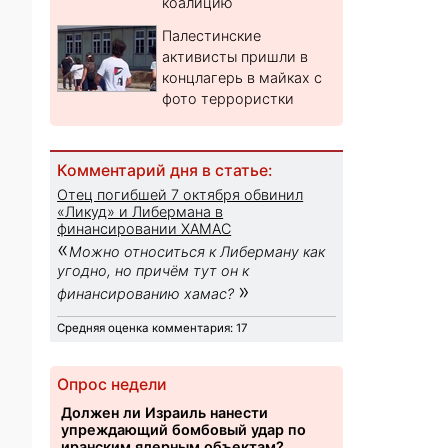
коалицию
Палестинские
активисты пришли в
концлагерь в майках с
фото террористки
Комментарий дня в статье:
Отец погибшей 7 октября обвинил
«Ликуд» и Либермана в
финансировании ХАМАС
«
Можно относиться к Либерману как
угодно, но причём тут он к
»
финансированию хамас?
Средняя оценка комментария: 17
Опрос недели
Должен ли Израиль нанести
упреждающий бомбовый удар по
иранским ядерным объектам?