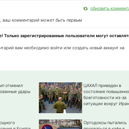
обновить коммент
я, ваш комментарий может быть первым
! Только зарегистрированные пользователи могут оставлят
нтарий вам необходимо войти или создать новый аккаунт на
:
амп отменил
ЦАХАЛ приведен в
ованные удары
состояние повышенн
боеготовности из-за
ситуации вокруг Ира
мощного
Ортодоксы пытались
сения в Египте
прорваться в кафе в