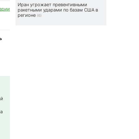
Иран угрожает превентивными
арии
ракетными ударами по базам США в
регионе
(6)
ь
ой
на