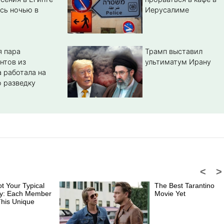
сь ночью в
Иерусалиме
 пара
Трамп выставил
нтов из
ультиматум Ирану
 работала на
 разведку
<
>
ot Your Typical
The Best Tarantino
ly: Each Member
Movie Yet
his Unique