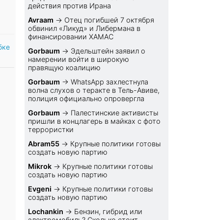
действия против Ирана
Avraam
→
Отец погибшей 7 октября
обвинил «Ликуд» и Либермана в
финансировании ХАМАС
бке
Gorbaum
→
Эдельштейн заявил о
намерении войти в широкую
правящую коалицию
Gorbaum
→
WhatsApp захлестнула
волна слухов о теракте в Тель-Авиве,
полиция официально опровергла
Gorbaum
→
Палестинские активисты
пришли в концлагерь в майках с фото
террористки
Abram55
→
Крупные политики готовы
создать новую партию
Mikrok
→
Крупные политики готовы
создать новую партию
Evgeni
→
Крупные политики готовы
создать новую партию
Lochankin
→
Бензин, гибрид или
электромобиль? Cколько стоит