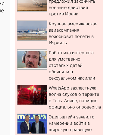
предложил закончить
ни
военные действия
не
против Ирана
Крупная американская
авиакомпания
возобновит полеты в
Израиль
Работника интерната
для умственно
отсталых детей
обвинили в
сексуальном насилии
WhatsApp захлестнула
волна слухов о теракте
в Тель-Авиве, полиция
официально опровергла
Эдельштейн заявил о
намерении войти в
широкую правящую