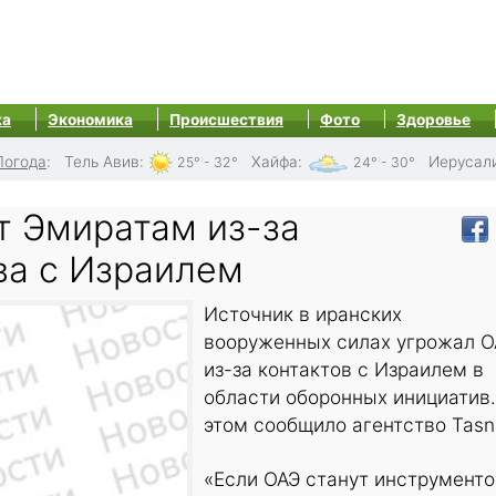
ка
Экономика
Происшествия
Фото
Здоровье
Погода
:
Тель Авив
:
Хайфа
:
Иерусал
25° - 32°
24° - 30°
т Эмиратам из-за
ва с Израилем
Источник в иранских
вооруженных силах угрожал О
из-за контактов с Израилем в
области оборонных инициатив.
этом сообщило агентство Tasn
«Если ОАЭ станут инструмент