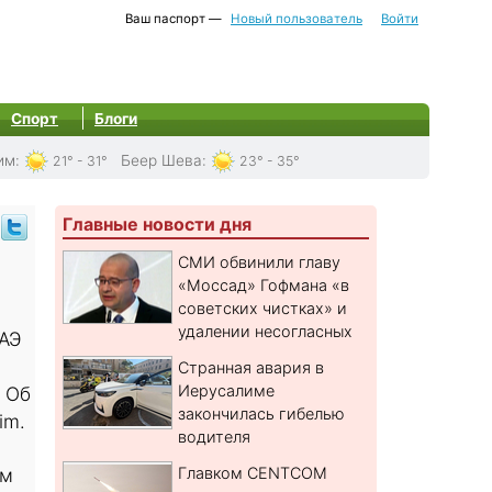
Ваш паспорт —
Новый пользователь
Войти
Спорт
Блоги
им
:
Беер Шева
:
21° - 31°
23° - 35°
Главные новости дня
СМИ обвинили главу
«Моссад» Гофмана «в
советских чистках» и
удалении несогласных
АЭ
Странная авария в
Иерусалиме
 Об
закончилась гибелью
im.
водителя
ом
Главком CENTCOM