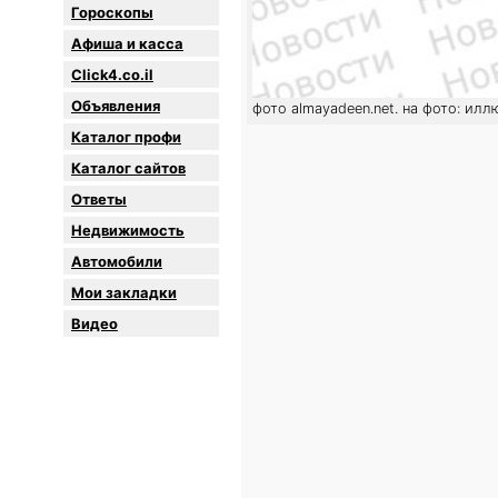
Гороскопы
Афиша и касса
Click4.co.il
Объявления
фото almayadeen.net. на фото: ил
Каталог профи
Каталог сайтов
Oтветы
Недвижимость
Автомобили
Мои закладки
Видео