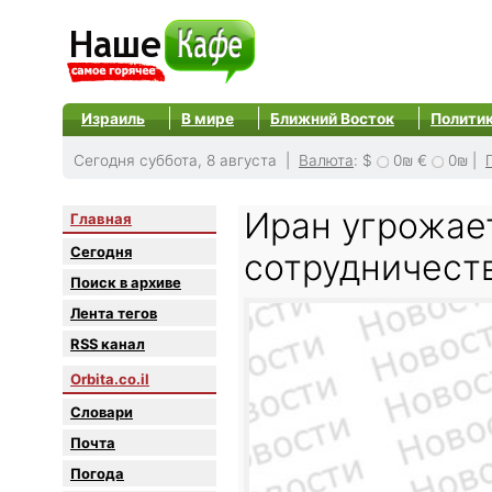
Израиль
В мире
Ближний Восток
Полити
Сегодня суббота, 8 августа |
Валюта
:
$
0₪
€
0₪
|
Иран угрожае
Главная
Сегодня
сотрудничест
Поиск в архиве
Лента тегов
RSS канал
Orbita.co.il
Словари
Почта
Погода