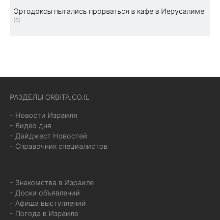
Ортодоксы пытались прорваться в кафе в Иерусалиме
(6)
РАЗДЕЛЫ ORBITA.CO.IL
- Новости Израиля
- Видео дня
- Дайджест Новостей
- Справочник специалистов
- Знакомства в Израиле
- Доски объявлений
- Афиша выступлений
- Погода в Израиле