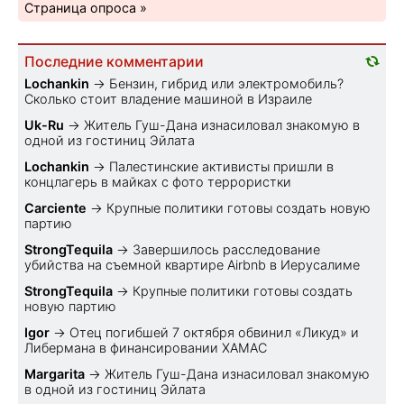
Страница опроса »
Последние комментарии
Lochankin
→
Бензин, гибрид или электромобиль?
Cколько стоит владение машиной в Израиле
Uk-Ru
→
Житель Гуш-Дана изнасиловал знакомую в
одной из гостиниц Эйлата
Lochankin
→
Палестинские активисты пришли в
концлагерь в майках с фото террористки
Carciente
→
Крупные политики готовы создать новую
партию
StrongTequila
→
Завершилось расследование
убийства на съемной квартире Airbnb в Иерусалиме
StrongTequila
→
Крупные политики готовы создать
новую партию
Igor
→
Отец погибшей 7 октября обвинил «Ликуд» и
Либермана в финансировании ХАМАС
Margarita
→
Житель Гуш-Дана изнасиловал знакомую
в одной из гостиниц Эйлата