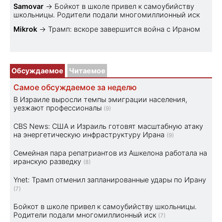
Samovar
→
Бойкот в школе привел к самоубийству
школьницы. Родители подали многомиллионный иск
Mikrok
→
Трамп: вскоре завершится война с Ираном
Обсуждаемое
Читаемое
Самое обсуждаемое за неделю
В Израиле выросли темпы эмиграции населения,
уезжают профессионалы
(9)
CBS News: США и Израиль готовят масштабную атаку
на энергетическую инфраструктуру Ирана
(9)
Семейная пара репатриантов из Ашкелона работала на
иранскую разведку
(8)
Ynet: Трамп отменил запланированные удары по Ирану
(7)
Бойкот в школе привел к самоубийству школьницы.
Родители подали многомиллионный иск
(7)