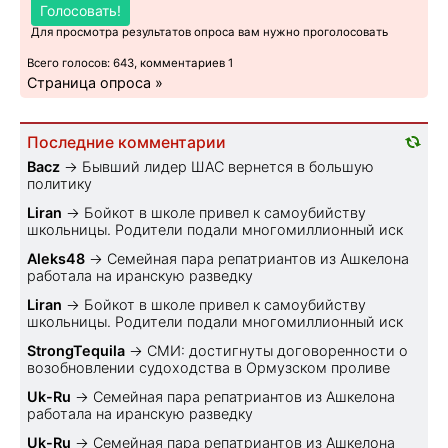
Голосовать!
Для просмотра результатов опроса вам нужно проголосовать
Всего голосов: 643, комментариев 1
Страница опроса »
Последние комментарии
Bacz
→
Бывший лидер ШАС вернется в большую
политику
Liran
→
Бойкот в школе привел к самоубийству
школьницы. Родители подали многомиллионный иск
Aleks48
→
Семейная пара репатриантов из Ашкелона
работала на иранскую разведку
Liran
→
Бойкот в школе привел к самоубийству
школьницы. Родители подали многомиллионный иск
StrongTequila
→
СМИ: достигнуты договоренности о
возобновлении судоходства в Ормузском проливе
Uk-Ru
→
Семейная пара репатриантов из Ашкелона
работала на иранскую разведку
Uk-Ru
→
Семейная пара репатриантов из Ашкелона