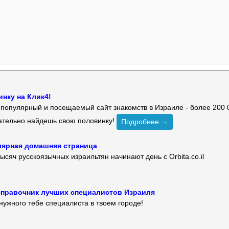
нку на Клик4!
й популярный и посещаемый сайт знакомств в Израиле - более 200 
зательно найдешь свою половинку!
Подробнее →
улярная домашняя страница
ысяч русскоязычных израильтян начинают день с Orbita.co.il
 — справочник лучших специалистов Израиля
нужного тебе специалиста в твоем городе!