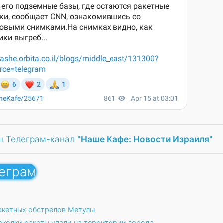
ш Телеграм-канал
"Наше Кафе: Новости Израиля"
леграм
акетных обстрелов Метулы
сколки ракеты упали на территории города