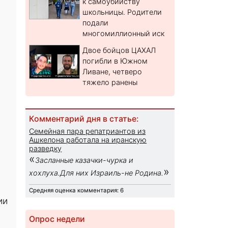
к самоубийству
школьницы. Родители
подали
многомиллионный иск
Двое бойцов ЦАХАЛ
погибли в Южном
Ливане, четверо
тяжело ранены
Комментарий дня в статье:
Семейная пара репатриантов из
Ашкелона работала на иранскую
разведку
«
Засланные казачки-чурка и
»
хохлуха.Для них Израиль-не Родина.
Средняя оценка комментария: 6
ии
Опрос недели