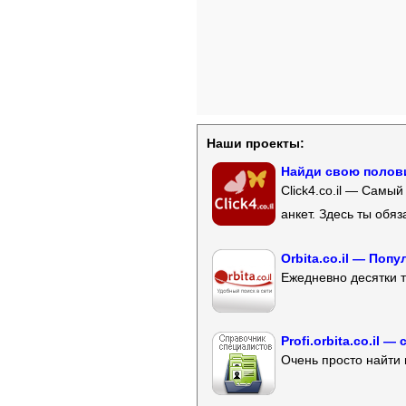
Наши проекты:
Найди свою полови
Click4.co.il — Самы
анкет. Здесь ты обя
Orbita.co.il — Поп
Ежедневно десятки т
Profi.orbita.co.il
Очень просто найти 