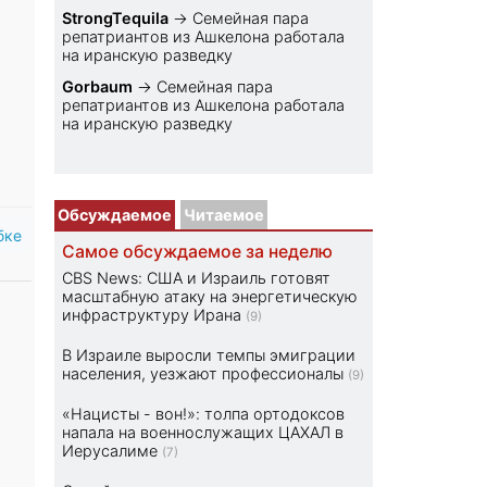
StrongTequila
→
Семейная пара
репатриантов из Ашкелона работала
на иранскую разведку
Gorbaum
→
Семейная пара
репатриантов из Ашкелона работала
на иранскую разведку
Обсуждаемое
Читаемое
бке
Самое обсуждаемое за неделю
CBS News: США и Израиль готовят
масштабную атаку на энергетическую
инфраструктуру Ирана
(9)
В Израиле выросли темпы эмиграции
населения, уезжают профессионалы
(9)
«Нацисты - вон!»: толпа ортодоксов
напала на военнослужащих ЦАХАЛ в
Иерусалиме
(7)