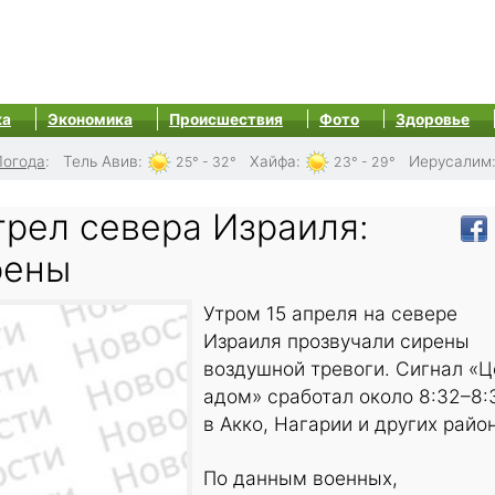
ка
Экономика
Происшествия
Фото
Здоровье
Погода
:
Тель Авив
:
Хайфа
:
Иерусалим
25° - 32°
23° - 29°
трел севера Израиля:
рены
Утром 15 апреля на севере
Израиля прозвучали сирены
воздушной тревоги. Сигнал «Ц
адом» сработал около 8:32–8:
в Акко, Нагарии и других райо
По данным военных,