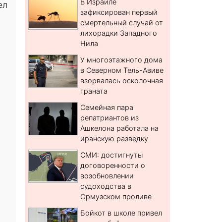
В Израиле
ел
зафиксирован первый
смертельный случай от
лихорадки Западного
Нила
У многоэтажного дома
в Северном Тель-Авиве
взорвалась осколочная
граната
Семейная пара
репатриантов из
Ашкелона работала на
иранскую разведку
СМИ: достигнуты
договоренности о
возобновлении
судоходства в
Ормузском проливе
Бойкот в школе привел