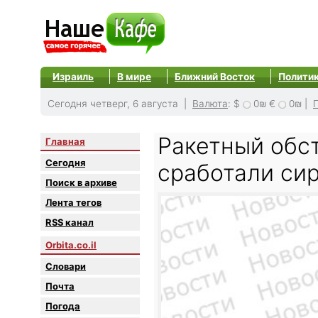
Израиль
В мире
Ближний Восток
Полити
Сегодня четверг, 6 августа |
Валюта
:
$
0₪
€
0₪
|
Ракетный обс
Главная
Сегодня
сработали си
Поиск в архиве
Лента тегов
RSS канал
Orbita.co.il
Словари
Почта
Погода