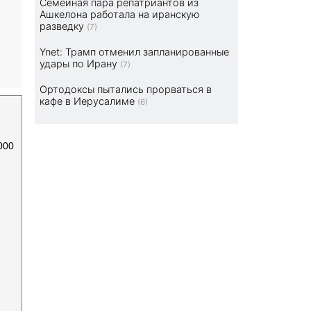
Семейная пара репатриантов из
Ашкелона работала на иранскую
разведку
(7)
Ynet: Трамп отменил запланированные
удары по Ирану
(7)
Ортодоксы пытались прорваться в
кафе в Иерусалиме
(6)
000