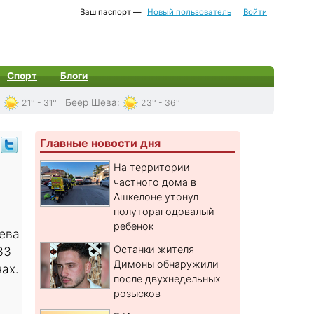
Ваш паспорт —
Новый пользователь
Войти
Спорт
Блоги
:
Беер Шева
:
21° - 31°
23° - 36°
Главные новости дня
На территории
частного дома в
Ашкелоне утонул
полуторагодовалый
ребенок
ева
Останки жителя
33
Димоны обнаружили
нах.
после двухнедельных
розысков