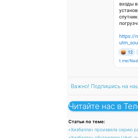
Важно! Подпишись на на
Читайте нас в Те
Статьи по теме:
«Хизбалла» произвела серию р
«Хизбалла» обстреляла Цфат, о