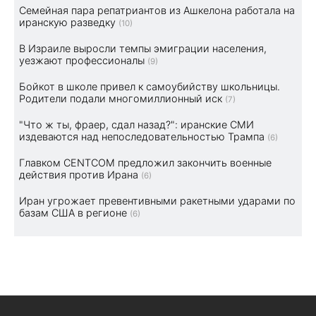
Семейная пара репатриантов из Ашкелона работала на
иранскую разведку
(10)
В Израиле выросли темпы эмиграции населения,
уезжают профессионалы
(9)
Бойкот в школе привел к самоубийству школьницы.
Родители подали многомиллионный иск
(7)
"Что ж ты, фраер, сдал назад?": иранские СМИ
издеваются над непоследовательностью Трампа
(6)
Главком CENTCOM предложил закончить военные
действия против Ирана
(6)
Иран угрожает превентивными ракетными ударами по
базам США в регионе
(6)