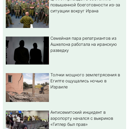
повышенной боеготовности из-за
ситуации вокруг Ирана
Семейная пара репатриантов из
Ашкелона работала на иранскую
разведку
Толчки мощного землетрясения в
Египте ощущались ночью в
Израиле
Антисемитский инцидент в
аэропорту начался с выкриков
«Гитлер был прав»