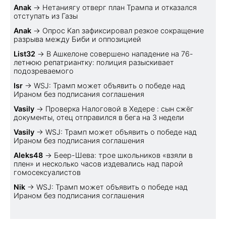
Anak
→
Нетаниягу отверг план Трампа и отказался
отступать из Газы
Anak
→
Опрос Kan зафиксировал резкое сокращение
разрыва между Биби и оппозицией
List32
→
В Ашкелоне совершено нападение на 76-
летнюю репатриантку: полиция разыскивает
подозреваемого
Isr
→
WSJ: Трамп может объявить о победе над
Ираном без подписания соглашения
Vasily
→
Проверка Налоговой в Хедере : сын сжёг
документы, отец отправился в бега на 3 недели
Vasily
→
WSJ: Трамп может объявить о победе над
Ираном без подписания соглашения
Aleks48
→
Беер-Шева: трое школьников «взяли в
плен» и несколько часов издевались над парой
гомосексуалистов
Nik
→
WSJ: Трамп может объявить о победе над
Ираном без подписания соглашения