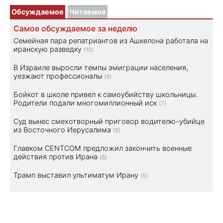
Обсуждаемое
Читаемое
Самое обсуждаемое за неделю
Семейная пара репатриантов из Ашкелона работала на
иранскую разведку
(10)
В Израиле выросли темпы эмиграции населения,
уезжают профессионалы
(9)
Бойкот в школе привел к самоубийству школьницы.
Родители подали многомиллионный иск
(7)
Суд вынес смехотворный приговор водителю-убийце
из Восточного Иерусалима
(6)
Главком CENTCOM предложил закончить военные
действия против Ирана
(6)
Трамп выставил ультиматум Ирану
(5)