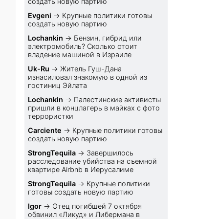
создать новую партию
Evgeni
→
Крупные политики готовы
создать новую партию
Lochankin
→
Бензин, гибрид или
электромобиль? Cколько стоит
владение машиной в Израиле
Uk-Ru
→
Житель Гуш-Дана
изнасиловал знакомую в одной из
гостиниц Эйлата
Lochankin
→
Палестинские активисты
пришли в концлагерь в майках с фото
террористки
Carciente
→
Крупные политики готовы
создать новую партию
StrongTequila
→
Завершилось
расследование убийства на съемной
квартире Airbnb в Иерусалиме
StrongTequila
→
Крупные политики
готовы создать новую партию
Igor
→
Отец погибшей 7 октября
обвинил «Ликуд» и Либермана в