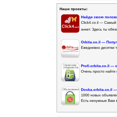
Наши проекты:
Найди свою полови
Click4.co.il — Самы
анкет. Здесь ты обя
Orbita.co.il — Поп
Ежедневно десятки т
Profi.orbita.co.il
Очень просто найти 
Doska.orbita.co.il
1000 новых объявлен
Есть ненужные Вам 