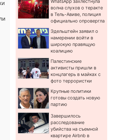
WhatsApp захлестнула
ки
волна слухов о теракте
в Тель-Авиве, полиция
ли
официально опровергла
Эдельштейн заявил о
намерении войти в
широкую правящую
коалицию
Палестинские
активисты пришли в
концлагерь в майках с
фото террористки
Крупные политики
готовы создать новую
партию
Завершилось
расследование
убийства на съемной
квартире Airbnb в