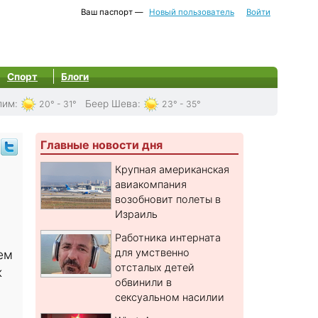
Ваш паспорт —
Новый пользователь
Войти
Спорт
Блоги
лим
:
Беер Шева
:
20° - 31°
23° - 35°
Главные новости дня
Крупная американская
авиакомпания
возобновит полеты в
Израиль
Работника интерната
для умственно
ем
отсталых детей
к
обвинили в
сексуальном насилии