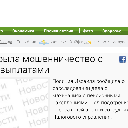
ка
Экономика
Происшествия
Фото
Здоровье
Погода
:
Тель Авив
:
Хайфа
:
Иеруса
24° - 32°
23° - 29°
рыла мошенничество с
 выплатами
Полиция Израиля сообщила о
расследовании дела о
махинациях с пенсионными
накоплениями. Под подозрени
— страховой агент и сотрудни
Налогового управления.