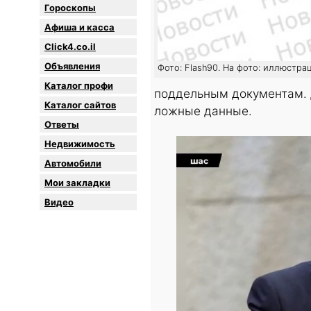
Гороскопы
Афиша и касса
Click4.co.il
Объявления
Фото: Flash90. На фото: иллюстрац
Каталог профи
поддельным документам. 
Каталог сайтов
ложные данные.
Oтветы
Недвижимость
Автомобили
Мои закладки
Видео