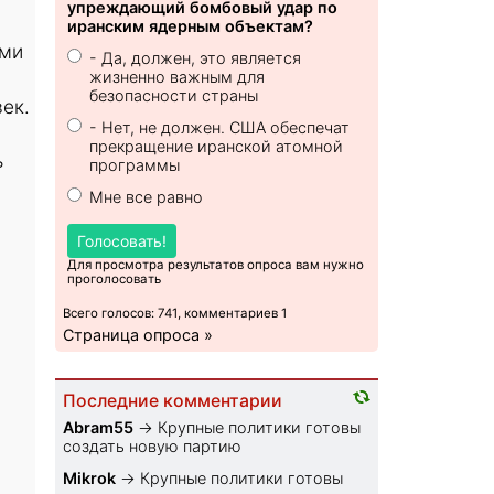
упреждающий бомбовый удар по
иранским ядерным объектам?
ями
- Да, должен, это является
жизненно важным для
безопасности страны
ек.
- Нет, не должен. США обеспечат
прекращение иранской атомной
ь
программы
Мне все равно
Голосовать!
Для просмотра результатов опроса вам нужно
проголосовать
Всего голосов: 741, комментариев 1
Страница опроса »
Последние комментарии
Abram55
→
Крупные политики готовы
создать новую партию
Mikrok
→
Крупные политики готовы