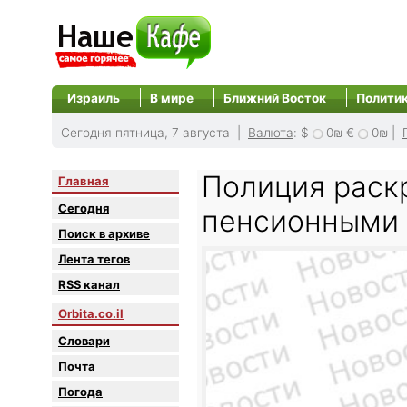
Израиль
В мире
Ближний Восток
Полити
Сегодня пятница, 7 августа |
Валюта
:
$
0₪
€
0₪
|
Полиция раск
Главная
Сегодня
пенсионными
Поиск в архиве
Лента тегов
RSS канал
Orbita.co.il
Словари
Почта
Погода