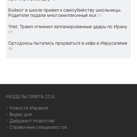
Бойкот в школе привел к самоубийству школьницы.
Родители подали многомиллионный иск
(7)
Ynet: Трамп отменил запланированные удары по Ирану
(7)
Ортодоксы пытались прорваться в кафе в Иерусалиме
(6)
РАЗДЕЛЫ ORBITA.CO.IL
- Новости Израиля
- Видео дня
- Дайджест Новостей
- Справочник специалистов