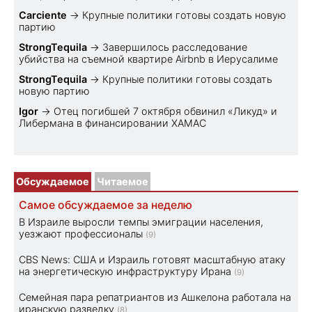
Carciente
→
Крупные политики готовы создать новую
партию
StrongTequila
→
Завершилось расследование
убийства на съемной квартире Airbnb в Иерусалиме
StrongTequila
→
Крупные политики готовы создать
новую партию
Igor
→
Отец погибшей 7 октября обвинил «Ликуд» и
Либермана в финансировании ХАМАС
Обсуждаемое
Читаемое
Самое обсуждаемое за неделю
В Израиле выросли темпы эмиграции населения,
уезжают профессионалы
(9)
CBS News: США и Израиль готовят масштабную атаку
на энергетическую инфраструктуру Ирана
(9)
Семейная пара репатриантов из Ашкелона работала на
иранскую разведку
(8)