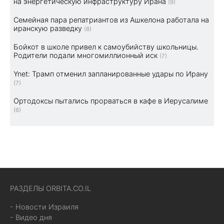
на энергетическую инфраструктуру Ирана
(9)
Семейная пара репатриантов из Ашкелона работала на
иранскую разведку
(8)
Бойкот в школе привел к самоубийству школьницы.
Родители подали многомиллионный иск
(7)
Ynet: Трамп отменил запланированные удары по Ирану
(7)
Ортодоксы пытались прорваться в кафе в Иерусалиме
(6)
РАЗДЕЛЫ ORBITA.CO.IL
- Новости Израиля
- Видео дня