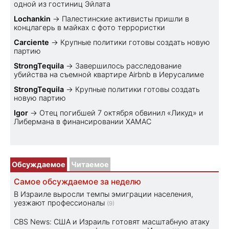
одной из гостиниц Эйлата
Lochankin
→
Палестинские активисты пришли в
концлагерь в майках с фото террористки
Carciente
→
Крупные политики готовы создать новую
партию
StrongTequila
→
Завершилось расследование
убийства на съемной квартире Airbnb в Иерусалиме
StrongTequila
→
Крупные политики готовы создать
новую партию
Igor
→
Отец погибшей 7 октября обвинил «Ликуд» и
Либермана в финансировании ХАМАС
Обсуждаемое
Читаемое
Самое обсуждаемое за неделю
В Израиле выросли темпы эмиграции населения,
уезжают профессионалы
(9)
CBS News: США и Израиль готовят масштабную атаку