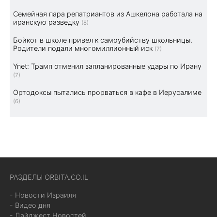
Семейная пара репатриантов из Ашкелона работала на
иранскую разведку
(8)
Бойкот в школе привел к самоубийству школьницы.
Родители подали многомиллионный иск
(7)
Ynet: Трамп отменил запланированные удары по Ирану
(7)
Ортодоксы пытались прорваться в кафе в Иерусалиме
(6)
РАЗДЕЛЫ ORBITA.CO.IL
- Новости Израиля
- Видео дня
- Дайджест Новостей