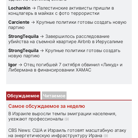
Lochankin
→
Палестинские активисты пришли в
концлагерь в майках с фото террористки
Carciente
→
Крупные политики готовы создать новую
партию
StrongTequila
→
Завершилось расследование
убийства на съемной квартире Airbnb в Иерусалиме
StrongTequila
→
Крупные политики готовы создать
новую партию
Igor
→
Отец погибшей 7 октября обвинил «Ликуд» и
Либермана в финансировании ХАМАС
Обсуждаемое
Читаемое
Самое обсуждаемое за неделю
В Израиле выросли темпы эмиграции населения,
уезжают профессионалы
(9)
CBS News: США и Израиль готовят масштабную атаку
на энергетическую инфраструктуру Ирана
(9)