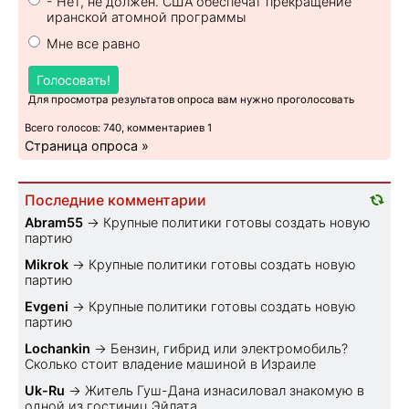
- Нет, не должен. США обеспечат прекращение
иранской атомной программы
Мне все равно
Голосовать!
Для просмотра результатов опроса вам нужно проголосовать
Всего голосов: 740, комментариев 1
Страница опроса »
Последние комментарии
Abram55
→
Крупные политики готовы создать новую
партию
Mikrok
→
Крупные политики готовы создать новую
партию
Evgeni
→
Крупные политики готовы создать новую
партию
Lochankin
→
Бензин, гибрид или электромобиль?
Cколько стоит владение машиной в Израиле
Uk-Ru
→
Житель Гуш-Дана изнасиловал знакомую в
одной из гостиниц Эйлата