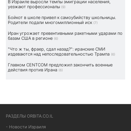
В Израиле выросли темпы эмиграции населения,
уезжают профессионалы
(9)
Бойкот в школе привел к самоубийству школьницы.
Родители подали многомиллионный иск
(7)
Иран угрожает превентивными ракетными ударами по
базам США в регионе
(6)
"Что ж ты, фраер, сдал назад?": иранские СМИ
издеваются над непоследовательностью Трампа
(6)
Главком CENTCOM предложил закончить военные
действия против Ирана
(6)
РАЗДЕЛЫ ORBITA.CO.IL
- Новости Израиля