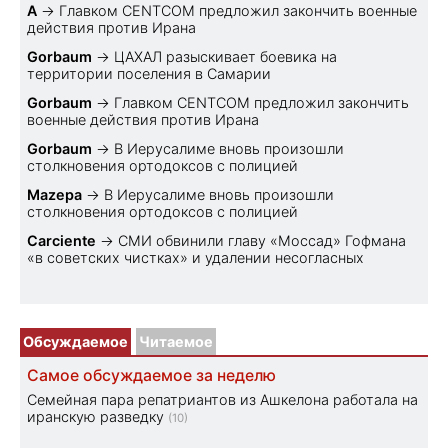
A
→
Главком CENTCOM предложил закончить военные
действия против Ирана
Gorbaum
→
ЦАХАЛ разыскивает боевика на
территории поселения в Самарии
Gorbaum
→
Главком CENTCOM предложил закончить
военные действия против Ирана
Gorbaum
→
В Иерусалиме вновь произошли
столкновения ортодоксов с полицией
Mazepa
→
В Иерусалиме вновь произошли
столкновения ортодоксов с полицией
Carciente
→
СМИ обвинили главу «Моссад» Гофмана
«в советских чистках» и удалении несогласных
Обсуждаемое
Читаемое
Самое обсуждаемое за неделю
Семейная пара репатриантов из Ашкелона работала на
иранскую разведку
(10)