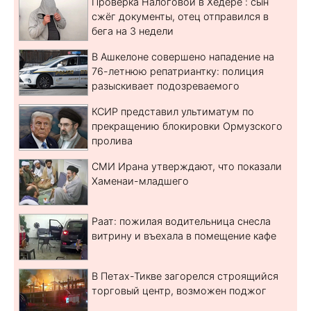
Проверка Налоговой в Хедере : сын
сжёг документы, отец отправился в
бега на 3 недели
В Ашкелоне совершено нападение на
76-летнюю репатриантку: полиция
разыскивает подозреваемого
КСИР представил ультиматум по
прекращению блокировки Ормузского
пролива
СМИ Ирана утверждают, что показали
Хаменаи-младшего
Раат: пожилая водительница снесла
витрину и въехала в помещение кафе
В Петах-Тикве загорелся строящийся
торговый центр, возможен поджог