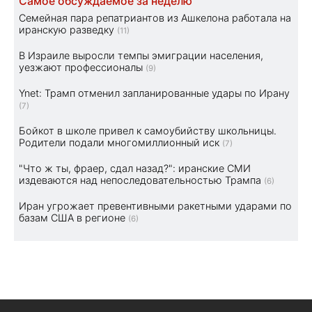
Самое обсуждаемое за неделю
Семейная пара репатриантов из Ашкелона работала на
иранскую разведку
(11)
В Израиле выросли темпы эмиграции населения,
уезжают профессионалы
(9)
Ynet: Трамп отменил запланированные удары по Ирану
(7)
Бойкот в школе привел к самоубийству школьницы.
Родители подали многомиллионный иск
(7)
"Что ж ты, фраер, сдал назад?": иранские СМИ
издеваются над непоследовательностью Трампа
(6)
Иран угрожает превентивными ракетными ударами по
базам США в регионе
(6)