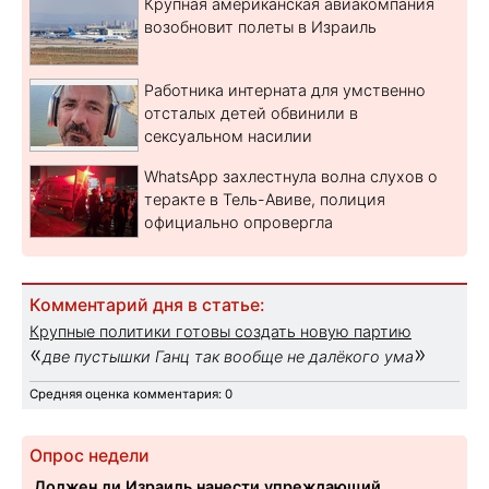
Крупная американская авиакомпания
возобновит полеты в Израиль
Работника интерната для умственно
отсталых детей обвинили в
сексуальном насилии
WhatsApp захлестнула волна слухов о
теракте в Тель-Авиве, полиция
официально опровергла
Комментарий дня в статье:
Крупные политики готовы создать новую партию
«
»
две пустышки Ганц так вообще не далёкого ума
Средняя оценка комментария: 0
Опрос недели
Должен ли Израиль нанести упреждающий