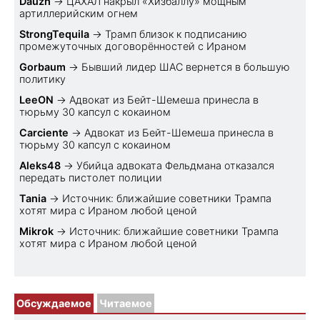
Dauzh
→
ЦАХАЛ накрыл «Хизбаллу» мощным
артиллерийским огнем
StrongTequila
→
Трамп близок к подписанию
промежуточных договорённостей с Ираном
Gorbaum
→
Бывший лидер ШАС вернется в большую
политику
LeeON
→
Адвокат из Бейт-Шемеша принесла в
тюрьму 30 капсул с кокаином
Carciente
→
Адвокат из Бейт-Шемеша принесла в
тюрьму 30 капсул с кокаином
Aleks48
→
Убийца адвоката Фельдмана отказался
передать пистолет полиции
Tania
→
Источник: ближайшие советники Трампа
хотят мира с Ираном любой ценой
Mikrok
→
Источник: ближайшие советники Трампа
хотят мира с Ираном любой ценой
Обсуждаемое
Читаемое