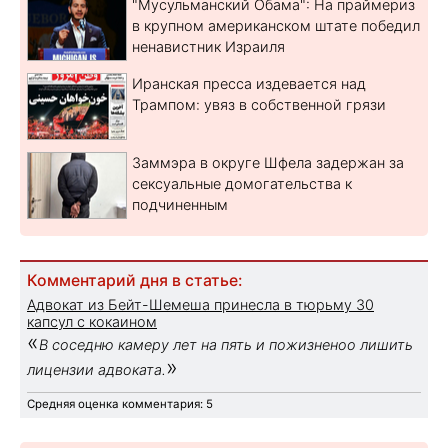
"Мусульманский Обама": На праймериз
в крупном американском штате победил
ненавистник Израиля
Иранская пресса издевается над
Трампом: увяз в собственной грязи
Заммэра в округе Шфела задержан за
сексуальные домогательства к
подчиненным
Комментарий дня в статье:
Адвокат из Бейт-Шемеша принесла в тюрьму 30
капсул с кокаином
«
В соседню камеру лет на пять и пожизненоо лишить
»
лицензии адвоката.
Средняя оценка комментария: 5