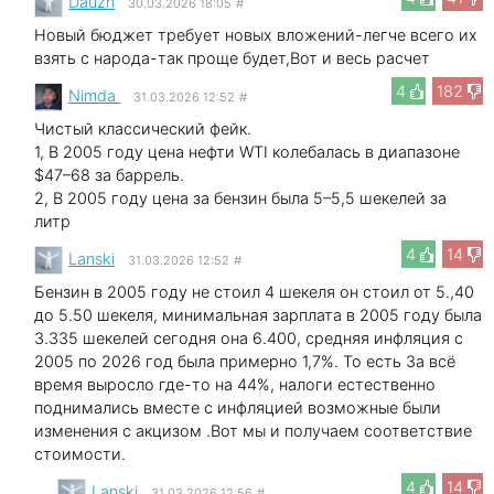
Dauzh
30.03.2026 18:05
#
Новый бюджет требует новых вложений-легче всего их
взять с народа-так проще будет,Вот и весь расчет
4
182
Nimda
31.03.2026 12:52
#
Чистый классический фейк.
1, В 2005 году цена нефти WTI колебалась в диапазоне
$47–68 за баррель.
2, В 2005 году цена за бензин была 5–5,5 шекелей за
литр
4
14
Lanski
31.03.2026 12:52
#
Бензин в 2005 году не стоил 4 шекеля он стоил от 5.,40
до 5.50 шекеля, минимальная зарплата в 2005 году была
3.335 шекелей сегодня она 6.400, средняя инфляция с
2005 по 2026 год была примерно 1,7%. То есть За всё
время выросло где-то на 44%, налоги естественно
поднимались вместе с инфляцией возможные были
изменения с акцизом .Вот мы и получаем соответствие
стоимости.
4
14
Lanski
31.03.2026 12:56
#