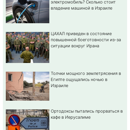
электромобиль? Cколько стоит
владение машиной в Израиле
ЦАХАЛ приведен в состояние
повышенной боеготовности из-за
ситуации вокруг Ирана
Толчки мощного землетрясения в
Египте ощущались ночью в
Израиле
Ортодоксы пытались прорваться в
кафе в Иерусалиме