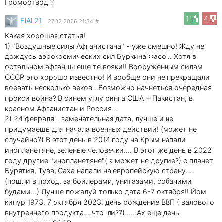
Громоотвод ?
1
4
ElAl 21
27.02.2026 21:34
#
Какая хорошая статья!
1) "Воздушные силы Афганистана" - уже смешно! Жду не
дождусь аэрокосмических сил Буркина Фасо... Хотя в
остальном афганцы еще те вояки!! Вооруженным силам
СССР это хорошо известно! И вообще они не прекращали
воевать несколько веков...Возможно начнеться очередная
прокси война? В синем углу ринга США + Пакистан, в
красном Афганистан и Россия...
2) 24 февраля - замечательная дата, лучше и не
придумаешь для начала военных действий! (может не
случайно?) В этот день в 2014 году на Крым напали
инопланетяне, зеленые человечки.... В этот же день в 2022
году другие "инопланетяне"( а может не другие?) с планет
Бурятия, Тува, Саха напали на европейскую страну....
(пошли в поход, за бойлерами, унитазами, собачими
будами...) Лучше пожалуй только дата 6-7 октября!! Йом
кипур 1973, 7 октября 2023, день рождение ВВП ( валового
внутреннего продукта....что-ли??)......Ах еще день