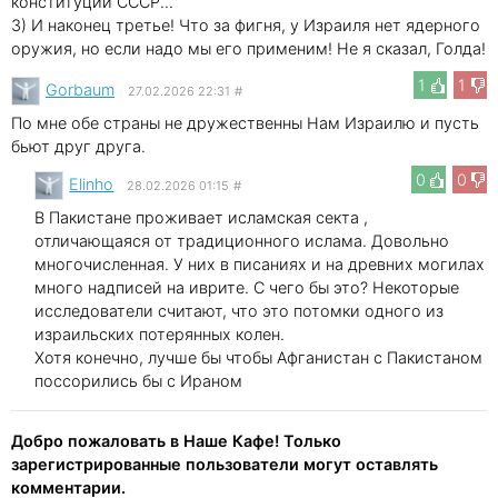
конституции СССР...
3) И наконец третье! Что за фигня, у Израиля нет ядерного
оружия, но если надо мы его применим! Не я сказал, Голда!
1
1
Gorbaum
27.02.2026 22:31
#
По мне обе страны не дружественны Нам Израилю и пусть
бьют друг друга.
0
0
Elinho
28.02.2026 01:15
#
В Пакистане проживает исламская секта ,
отличающаяся от традиционного ислама. Довольно
многочисленная. У них в писаниях и на древних могилах
много надписей на иврите. С чего бы это? Некоторые
исследователи считают, что это потомки одного из
израильских потерянных колен.
Хотя конечно, лучше бы чтобы Афганистан с Пакистаном
поссорились бы с Ираном
Добро пожаловать в Наше Кафе! Только
зарегистрированные пользователи могут оставлять
комментарии.