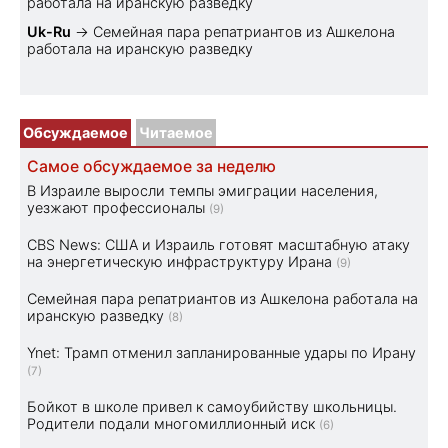
работала на иранскую разведку
Uk-Ru
→
Семейная пара репатриантов из Ашкелона
работала на иранскую разведку
Обсуждаемое
Читаемое
Самое обсуждаемое за неделю
В Израиле выросли темпы эмиграции населения,
уезжают профессионалы
(9)
CBS News: США и Израиль готовят масштабную атаку
на энергетическую инфраструктуру Ирана
(9)
Семейная пара репатриантов из Ашкелона работала на
иранскую разведку
(8)
Ynet: Трамп отменил запланированные удары по Ирану
(7)
Бойкот в школе привел к самоубийству школьницы.
Родители подали многомиллионный иск
(6)