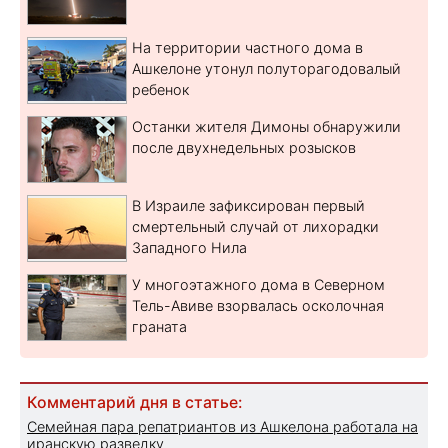
На территории частного дома в
Ашкелоне утонул полуторагодовалый
ребенок
Останки жителя Димоны обнаружили
после двухнедельных розысков
В Израиле зафиксирован первый
смертельный случай от лихорадки
Западного Нила
У многоэтажного дома в Северном
Тель-Авиве взорвалась осколочная
граната
Комментарий дня в статье:
Семейная пара репатриантов из Ашкелона работала на
иранскую разведку