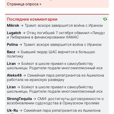
Страница опроса »
Последние комментарии
Mikrok
→
Трамп: вскоре завершится война с Ираном
Lugatch
→
Отец погибшей 7 октября обвинил «Ликуд»
и Либермана в финансировании ХАМАС
Polina
→
Трамп: вскоре завершится война с Ираном
Bacz
→
Бывший лидер ШАС вернется в большую
политику
Liran
→
Бойкот в школе привел к самоубийству
школьницы. Родители подали многомиллионный иск
Aleks48
→
Семейная пара репатриантов из Ашкелона
работала на иранскую разведку
Liran
→
Бойкот в школе привел к самоубийству
школьницы. Родители подали многомиллионный иск
StrongTequila
→
СМИ: достигнуты договоренности о
возобновлении судоходства в Ормузском проливе
Uk-Ru
→
Семейная пара репатриантов из Ашкелона