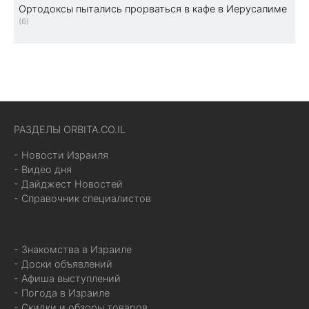
Ортодоксы пытались прорваться в кафе в Иерусалиме
(6)
РАЗДЕЛЫ ORBITA.CO.IL
- Новости Израиля
- Видео дня
- Дайджест Новостей
- Справочник специалистов
- Знакомства в Израиле
- Доски объявлений
- Афиша выступлений
- Погода в Израиле
- Скидки и обзоры товаров