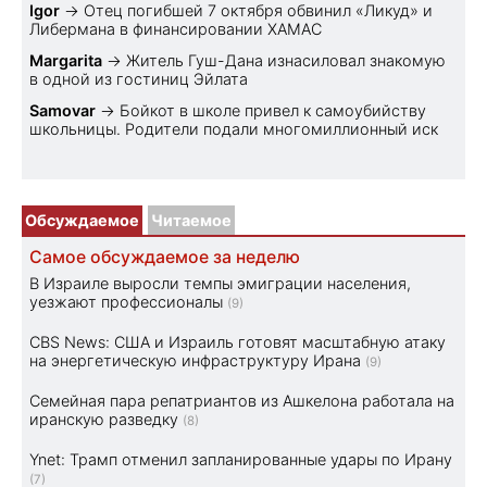
Igor
→
Отец погибшей 7 октября обвинил «Ликуд» и
Либермана в финансировании ХАМАС
Margarita
→
Житель Гуш-Дана изнасиловал знакомую
в одной из гостиниц Эйлата
Samovar
→
Бойкот в школе привел к самоубийству
школьницы. Родители подали многомиллионный иск
Обсуждаемое
Читаемое
Самое обсуждаемое за неделю
В Израиле выросли темпы эмиграции населения,
уезжают профессионалы
(9)
CBS News: США и Израиль готовят масштабную атаку
на энергетическую инфраструктуру Ирана
(9)
Семейная пара репатриантов из Ашкелона работала на
иранскую разведку
(8)
Ynet: Трамп отменил запланированные удары по Ирану
(7)