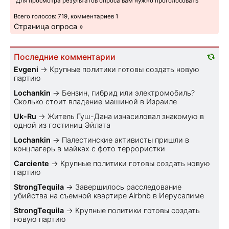
Для просмотра результатов опроса вам нужно проголосовать
Всего голосов: 719, комментариев 1
Страница опроса »
Последние комментарии
Evgeni
→
Крупные политики готовы создать новую
партию
Lochankin
→
Бензин, гибрид или электромобиль?
Cколько стоит владение машиной в Израиле
Uk-Ru
→
Житель Гуш-Дана изнасиловал знакомую в
одной из гостиниц Эйлата
Lochankin
→
Палестинские активисты пришли в
концлагерь в майках с фото террористки
Carciente
→
Крупные политики готовы создать новую
партию
StrongTequila
→
Завершилось расследование
убийства на съемной квартире Airbnb в Иерусалиме
StrongTequila
→
Крупные политики готовы создать
новую партию