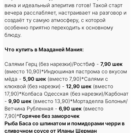
вина и идеальный аперитив готов! Такой старт
вечера расслабляет, настраивает на разговор и
создаёт ту самую атмосферу, с которой
особенно приятно переходить к основному
блюду.
Что купить в Мааданей Мания:
Салями Герц (без нарезки)/Ростбиф -
7,90 шек
(вместо 10,90)*
Индюшиная пастрома со вкусом
мёда -
5,90 шек
(вместо 7,90)*
Салями с
клюквой (без нарезки) -
12,90 шек
(вместо
17,90)*
Колбаса Одесская (без нарезки)/Карбонат
-
9,90 шек
(вместо 13,90)*
Мортаделла Болонья/
Ветчина Рубленная -
6,90 шек
(вместо
7,90)*
Горячее без заморочек
Рыба Баса со шпинатом и помидорами черри в
сливочном соусе от Иланы Шерман