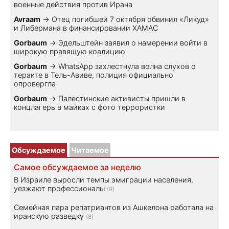
военные действия против Ирана
Avraam
→
Отец погибшей 7 октября обвинил «Ликуд»
и Либермана в финансировании ХАМАС
Gorbaum
→
Эдельштейн заявил о намерении войти в
широкую правящую коалицию
Gorbaum
→
WhatsApp захлестнула волна слухов о
теракте в Тель-Авиве, полиция официально
опровергла
Gorbaum
→
Палестинские активисты пришли в
концлагерь в майках с фото террористки
Обсуждаемое
Читаемое
Самое обсуждаемое за неделю
В Израиле выросли темпы эмиграции населения,
уезжают профессионалы
(9)
Семейная пара репатриантов из Ашкелона работала на
иранскую разведку
(8)