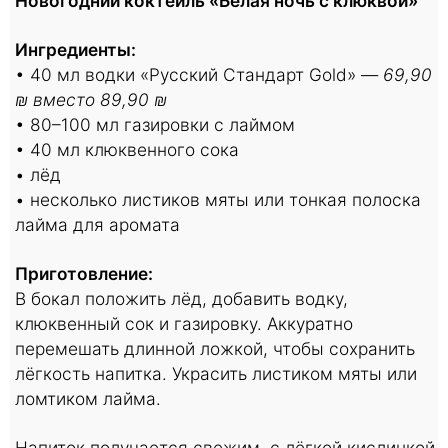
Новогодний коктейль «Белая ночь с клюквой»
Ингредиенты:
• 40 мл водки «Русский Стандарт Gold» —
69,90
₪ вместо 89,90 ₪
• 80–100 мл газировки с лаймом
• 40 мл клюквенного сока
• лёд
• несколько листиков мяты или тонкая полоска
лайма для аромата
Приготовление:
В бокал положить лёд, добавить водку,
клюквенный сок и газировку. Аккуратно
перемешать длинной ложкой, чтобы сохранить
лёгкость напитка. Украсить листиком мяты или
ломтиком лайма.
Напиток получается свежим, с лёгкой кислинкой