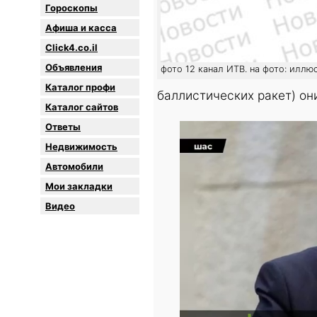
Гороскопы
Афиша и касса
Click4.co.il
Объявления
фото 12 канал ИТВ. на фото: иллю
Каталог профи
баллистических ракет) они
Каталог сайтов
Oтветы
Недвижимость
Автомобили
Мои закладки
Видео