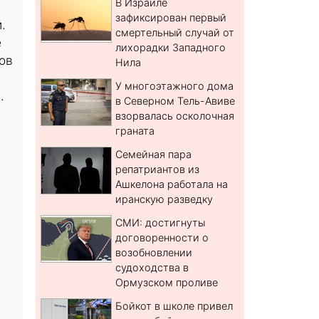
В Израиле
зафиксирован первый
.
смертельный случай от
е
лихорадки Западного
ов
Нила
У многоэтажного дома
.
в Северном Тель-Авиве
взорвалась осколочная
граната
Семейная пара
репатриантов из
Ашкелона работала на
иранскую разведку
СМИ: достигнуты
договоренности о
возобновлении
судоходства в
Ормузском проливе
Бойкот в школе привел