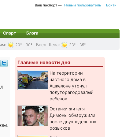
Ваш паспорт —
Новый пользователь
Войти
Спорт
Блоги
им
:
Беер Шева
:
20° - 30°
23° - 35°
Главные новости дня
На территории
частного дома в
Ашкелоне утонул
ел
полуторагодовалый
ребенок
Останки жителя
Димоны обнаружили
после двухнедельных
ом.
розысков