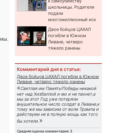
к самоубийству
школьницы. Родители
подали
многомиллионный иск
Двое бойцов ЦАХАЛ
погибли в Южном
емы.
Ливане, четверо
тяжело ранены
Комментарий дня в статье:
Двое бойцов ЦАХАЛ погибли в Южном
Ливане, четверо тяжело ранены
«
Светлая им Память!Победы никакой
нет над Хизбаллой и ею и не пахнет,а
мы за этот Год уже потеряли
внушительное число солдат в Ливане,к
тому же мы зависим от воли Трампа и
действуем не в полную мощь как того
»
бы хотели.
Средняя оценка комментария: 3