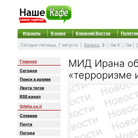
Израиль
В мире
Ближний Восток
Полити
Сегодня пятница, 7 августа |
Валюта
:
$
0₪
€
0₪
|
МИД Ирана о
Главная
Сегодня
«терроризме 
Поиск в архиве
Лента тегов
RSS канал
Orbita.co.il
Словари
Почта
Погода