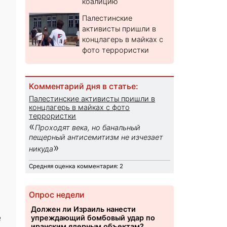
коалицию
Палестинские
активисты пришли в
концлагерь в майках с
фото террористки
Комментарий дня в статье:
Палестинские активисты пришли в
концлагерь в майках с фото
террористки
«
Проходят века, но банальный
пещерный антисемитизм не изчезает
»
никуда
Средняя оценка комментария: 2
Опрос недели
Должен ли Израиль нанести
е
упреждающий бомбовый удар по
иранским ядерным объектам?