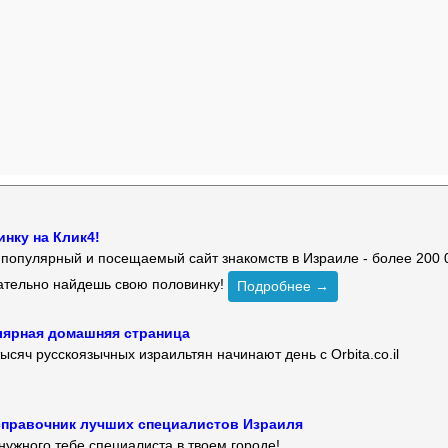
нку на Клик4!
й популярный и посещаемый сайт знакомств в Израиле - более 200 
зательно найдешь свою половинку!
Подробнее →
улярная домашняя страница
ысяч русскоязычных израильтян начинают день с Orbita.co.il
 — справочник лучших специалистов Израиля
нужного тебе специалиста в твоем городе!