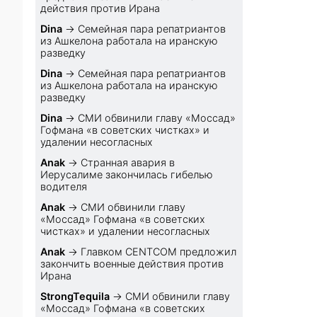
действия против Ирана
Dina
→
Семейная пара репатриантов
из Ашкелона работала на иранскую
разведку
Dina
→
Семейная пара репатриантов
из Ашкелона работала на иранскую
разведку
Dina
→
СМИ обвинили главу «Моссад»
Гофмана «в советских чистках» и
удалении несогласных
Anak
→
Странная авария в
Иерусалиме закончилась гибелью
водителя
Anak
→
СМИ обвинили главу
«Моссад» Гофмана «в советских
чистках» и удалении несогласных
Anak
→
Главком CENTCOM предложил
закончить военные действия против
Ирана
StrongTequila
→
СМИ обвинили главу
«Моссад» Гофмана «в советских