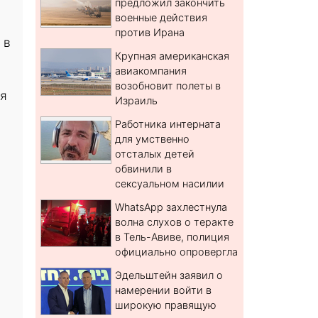
предложил закончить
военные действия
против Ирана
 в
Крупная американская
авиакомпания
возобновит полеты в
ся
Израиль
Работника интерната
для умственно
отсталых детей
обвинили в
сексуальном насилии
WhatsApp захлестнула
волна слухов о теракте
в Тель-Авиве, полиция
официально опровергла
Эдельштейн заявил о
намерении войти в
широкую правящую