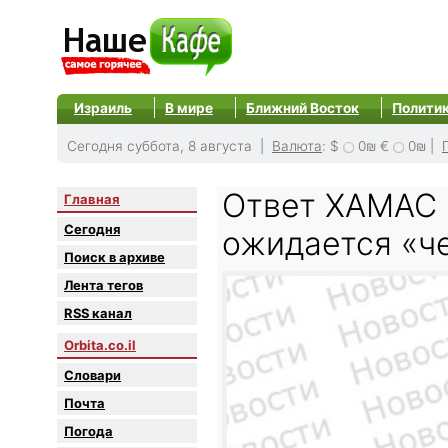
Израиль
В мире
Ближний Восток
Полити
Сегодня суббота, 8 августа |
Валюта
:
$
0₪
€
0₪
|
Ответ ХАМАС 
Главная
Сегодня
ожидается «ч
Поиск в архиве
Лента тегов
RSS канал
Orbita.co.il
Словари
Почта
Погода