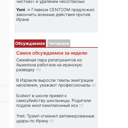
чистках» и удалении несогласных
Yoni
→
Главком CENTCOM предложил
закончить военные действия против
Ирана
Обсуждаемое
Читаемое
Самое обсуждаемое за неделю
Семейная пара репатриантов из
Ашкелона работала на иранскую
разведку
(11)
В Израиле выросли темпы эмиграции
населения, уезжают профессионалы
(9)
Бойкот в школе привел к
самоубийству школьницы. Родители
подали многомиллионный иск
(7)
Ynet: Трамп отменил запланированные
удары по Ирану
(7)