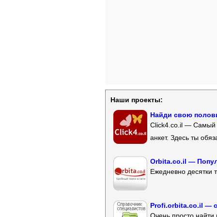
Наши проекты:
Найди свою полови
Click4.co.il — Самы
анкет. Здесь ты обя
Orbita.co.il — Поп
Ежедневно десятки т
Profi.orbita.co.il
Очень просто найти 