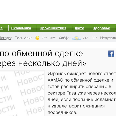
ка
Экономика
Происшествия
Фото
Здоровье
Погода
:
Тель Авив
:
Хайфа
:
Иерусал
25° - 32°
24° - 30°
по обменной сделке
ерез несколько дней»
Израиль ожидает нового отве
ХАМАС по обменной сделке и
готов расширить операцию в
секторе Газа уже через неско
дней, если послание исламис
н удовлетворит ожидания
посредников.