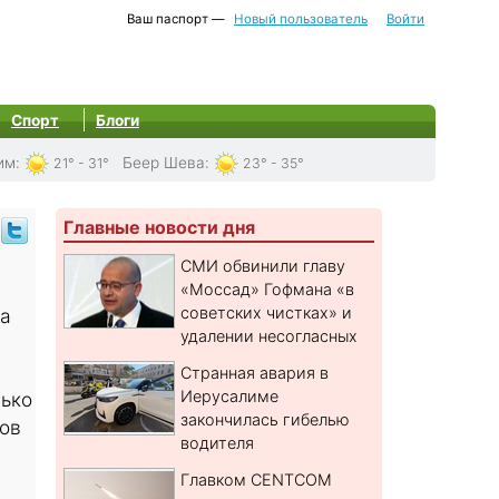
Ваш паспорт —
Новый пользователь
Войти
Спорт
Блоги
им
:
Беер Шева
:
21° - 31°
23° - 35°
Главные новости дня
СМИ обвинили главу
«Моссад» Гофмана «в
советских чистках» и
та
удалении несогласных
Странная авария в
Иерусалиме
лько
закончилась гибелью
тов
водителя
Главком CENTCOM