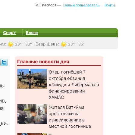
Ваш паспорт —
Новый пользователь
Войти
Спорт
Блоги
им
:
Беер Шева
:
20° - 30°
23° - 35°
Главные новости дня
Отец погибшей 7
октября обвинил
«Ликуд» и Либермана в
ны
финансировании
ХАМАС
ив,
Жителя Бат-Яма
на
арестовали за
изнасилование в
ки.
местной гостинице