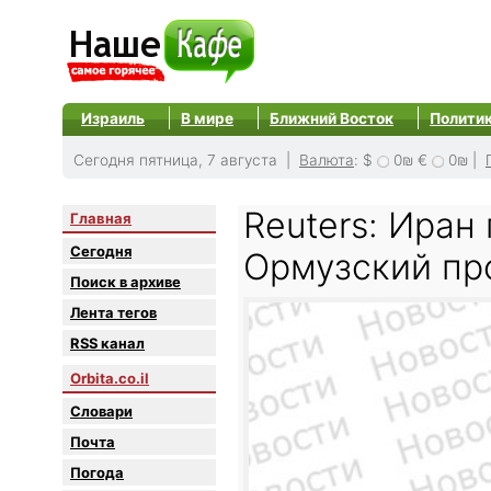
Израиль
В мире
Ближний Восток
Полити
Сегодня пятница, 7 августа |
Валюта
:
$
0₪
€
0₪
|
Reuters: Иран
Главная
Сегодня
Ормузский пр
Поиск в архиве
Лента тегов
RSS канал
Orbita.co.il
Словари
Почта
Погода