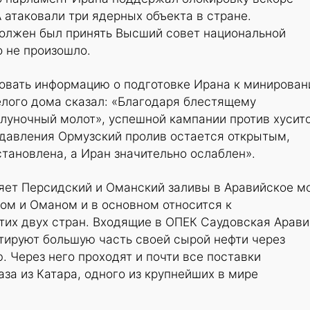
 атаковали три ядерных объекта в стране.
олжен был принять Высший совет национальной
о не произошло.
овать информацию о подготовке Ирана к минирова
елого дома сказал: «Благодаря блестящему
луночный молот», успешной кампании против хусито
давления Ормузский пролив остается открытым,
тановлена, а Иран значительно ослаблен».
яет Персидский и Оманский заливы в Аравийское м
ом и Оманом и в основном относится к
тих двух стран. Входящие в ОПЕК Саудовская Арави
ртируют большую часть своей сырой нефти через
. Через него проходят и почти все поставки
за из Катара, одного из крупнейших в мире