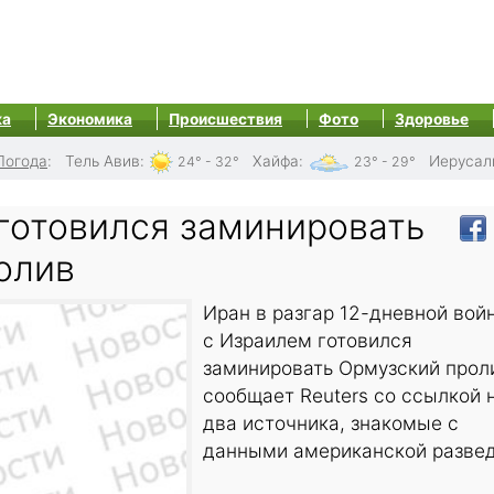
ка
Экономика
Происшествия
Фото
Здоровье
Погода
:
Тель Авив
:
Хайфа
:
Иерусал
24° - 32°
23° - 29°
 готовился заминировать
олив
Иран в разгар 12-дневной вой
с Израилем готовился
заминировать Ормузский прол
сообщает Reuters со ссылкой 
два источника, знакомые с
данными американской развед