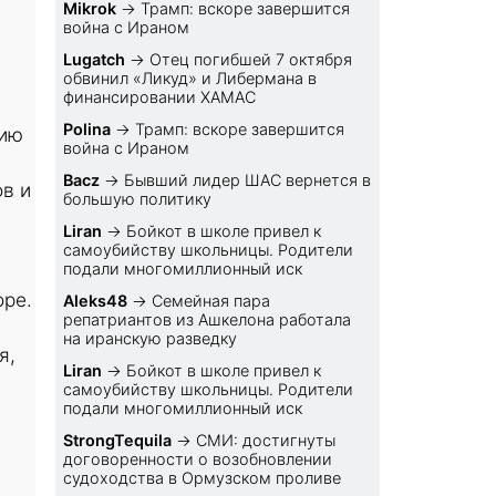
Mikrok
→
Трамп: вскоре завершится
война с Ираном
Lugatch
→
Отец погибшей 7 октября
обвинил «Ликуд» и Либермана в
финансировании ХАМАС
Polina
→
Трамп: вскоре завершится
нию
война с Ираном
Bacz
→
Бывший лидер ШАС вернется в
в и
большую политику
Liran
→
Бойкот в школе привел к
самоубийству школьницы. Родители
подали многомиллионный иск
оре.
Aleks48
→
Семейная пара
репатриантов из Ашкелона работала
на иранскую разведку
я,
Liran
→
Бойкот в школе привел к
самоубийству школьницы. Родители
подали многомиллионный иск
StrongTequila
→
СМИ: достигнуты
договоренности о возобновлении
судоходства в Ормузском проливе