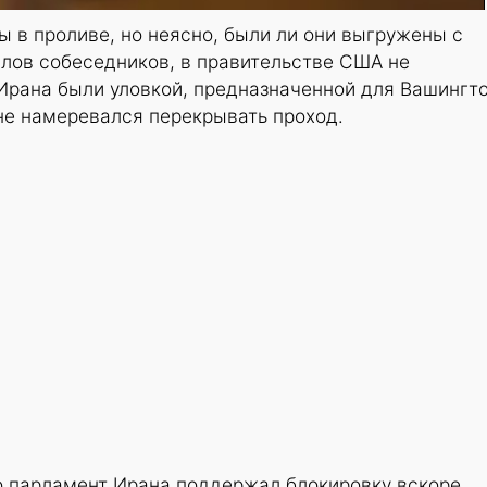
 в проливе, но неясно, были ли они выгружены с
 слов собеседников, в правительстве США не
Ирана были уловкой, предназначенной для Вашингто
не намеревался перекрывать проход.
то парламент Ирана поддержал блокировку вскоре