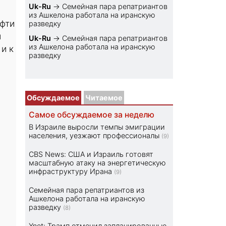
Uk-Ru
→
Семейная пара репатриантов
из Ашкелона работала на иранскую
ефти
разведку
й
Uk-Ru
→
Семейная пара репатриантов
из Ашкелона работала на иранскую
и к
разведку
Обсуждаемое
Читаемое
Самое обсуждаемое за неделю
В Израиле выросли темпы эмиграции
населения, уезжают профессионалы
(9)
CBS News: США и Израиль готовят
масштабную атаку на энергетическую
инфраструктуру Ирана
(9)
Семейная пара репатриантов из
Ашкелона работала на иранскую
разведку
(8)
Ynet: Трамп отменил запланированные