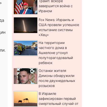
Трамп: вскоре
ь
завершится война с
Ираном
да
Fox News: Израиль и
США провели успешное
испытание системы
дин
«Хец»
На территории
частного дома в
ли.
Ашкелоне утонул
полуторагодовалый
ребенок
Останки жителя
Димоны обнаружили
после двухнедельных
розысков
В Израиле
зафиксирован первый
смертельный случай от