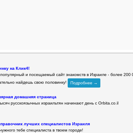
нку на Клик4!
й популярный и посещаемый сайт знакомств в Израиле - более 200 
зательно найдешь свою половинку!
Подробнее →
улярная домашняя страница
ысяч русскоязычных израильтян начинают день с Orbita.co.il
 — справочник лучших специалистов Израиля
нужного тебе специалиста в твоем городе!