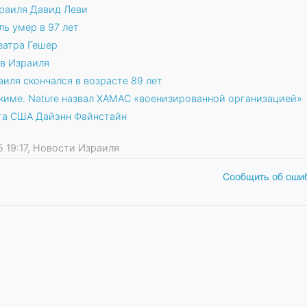
раиля Давид Леви
ь умер в 97 лет
еатра Гешер
в Израиля
ля скончался в возрасте 89 лет
акиме. Nature назвал ХАМАС «военизированной организацией»
та США Дайэнн Файнстайн
25 19:17, Новости Израиля
Сообщить об оши