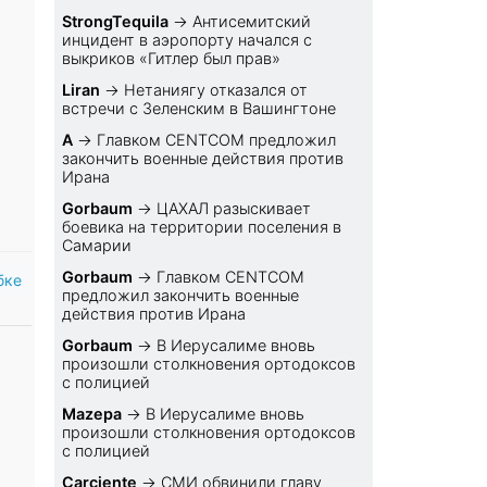
StrongTequila
→
Антисемитский
инцидент в аэропорту начался с
выкриков «Гитлер был прав»
Liran
→
Нетаниягу отказался от
встречи с Зеленским в Вашингтоне
A
→
Главком CENTCOM предложил
закончить военные действия против
Ирана
Gorbaum
→
ЦАХАЛ разыскивает
боевика на территории поселения в
Самарии
Gorbaum
→
Главком CENTCOM
бке
предложил закончить военные
действия против Ирана
Gorbaum
→
В Иерусалиме вновь
произошли столкновения ортодоксов
с полицией
Mazepa
→
В Иерусалиме вновь
произошли столкновения ортодоксов
с полицией
Carciente
→
СМИ обвинили главу