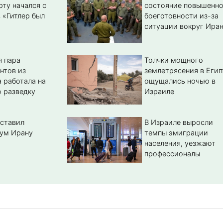
рту начался с
состояние повышенн
 «Гитлер был
боеготовности из-за
ситуации вокруг Ира
 пара
Толчки мощного
нтов из
землетрясения в Егип
 работала на
ощущались ночью в
 разведку
Израиле
ставил
В Израиле выросли
ум Ирану
темпы эмиграции
населения, уезжают
профессионалы