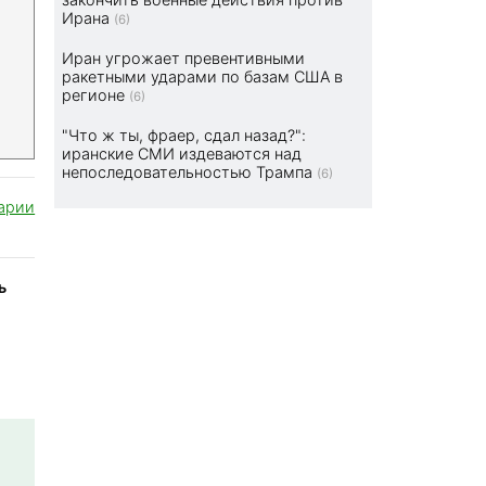
Ирана
(6)
Иран угрожает превентивными
ракетными ударами по базам США в
регионе
(6)
"Что ж ты, фраер, сдал назад?":
иранские СМИ издеваются над
непоследовательностью Трампа
(6)
арии
ь