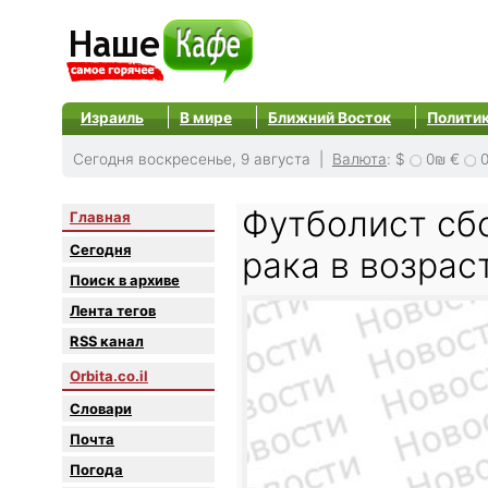
Израиль
В мире
Ближний Восток
Полити
Сегодня воскресенье, 9 августа |
Валюта
:
$
0₪
€
Футболист сб
Главная
Сегодня
рака в возрас
Поиск в архиве
Лента тегов
RSS канал
Orbita.co.il
Словари
Почта
Погода