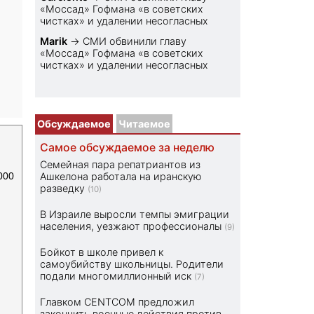
«Моссад» Гофмана «в советских
чистках» и удалении несогласных
Marik
→
СМИ обвинили главу
«Моссад» Гофмана «в советских
чистках» и удалении несогласных
Обсуждаемое
Читаемое
Самое обсуждаемое за неделю
Семейная пара репатриантов из
000
Ашкелона работала на иранскую
разведку
(10)
В Израиле выросли темпы эмиграции
населения, уезжают профессионалы
(9)
Бойкот в школе привел к
самоубийству школьницы. Родители
подали многомиллионный иск
(7)
Главком CENTCOM предложил
закончить военные действия против