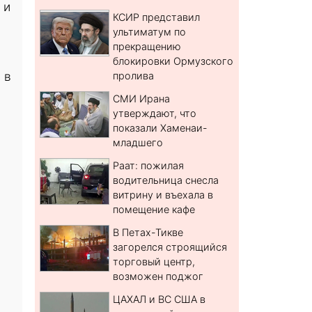
 и
КСИР представил
ультиматум по
прекращению
блокировки Ормузского
 в
пролива
СМИ Ирана
утверждают, что
показали Хаменаи-
младшего
Раат: пожилая
водительница снесла
витрину и въехала в
помещение кафе
В Петах-Тикве
загорелся строящийся
торговый центр,
возможен поджог
ЦАХАЛ и ВС США в