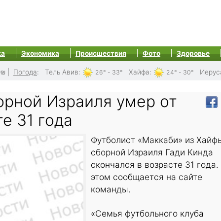
ка
Экономика
Происшествия
Фото
Здоровье
0₪
|
Погода
:
Тель Авив
:
Хайфа
:
Иерус
26° - 33°
24° - 30°
орной Израиля умер от
те 31 года
Футболист «Маккаби» из Хайф
сборной Израиля Гади Кинда
скончался в возрасте 31 года.
этом сообщается на сайте
команды.
«Семья футбольного клуба