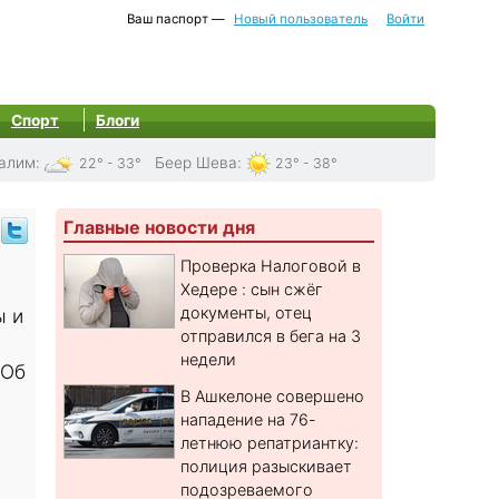
Ваш паспорт —
Новый пользователь
Войти
Спорт
Блоги
алим
:
Беер Шева
:
22° - 33°
23° - 38°
Главные новости дня
Проверка Налоговой в
Хедере : сын сжёг
документы, отец
ы и
отправился в бега на 3
недели
 Об
В Ашкелоне совершено
нападение на 76-
летнюю репатриантку:
полиция разыскивает
подозреваемого