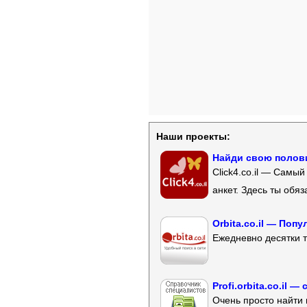
Наши проекты:
Найди свою полови
Click4.co.il — Самы
анкет. Здесь ты обя
Orbita.co.il — Поп
Ежедневно десятки т
Profi.orbita.co.il
Очень просто найти 