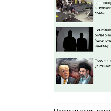
в аэропо
выкриков
прав»
Семейная
репатриа
Ашкелона
иранскую
Трамп вы
ультимат