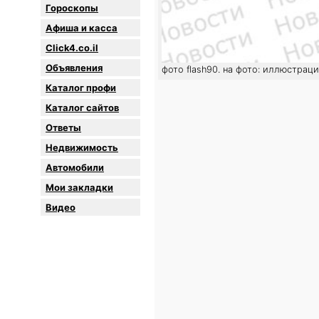
Гороскопы
Афиша и касса
Click4.co.il
Объявления
фото flash90. на фото: иллюстрац
Каталог профи
Каталог сайтов
Oтветы
Недвижимость
Автомобили
Мои закладки
Видео