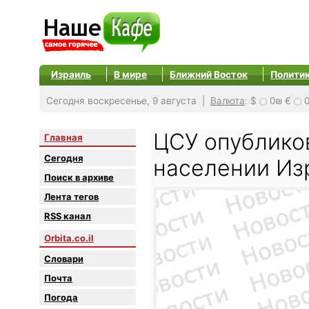
Израиль
В мире
Ближний Восток
Полити
Сегодня воскресенье, 9 августа |
Валюта
:
$
0₪
€
ЦСУ опублико
Главная
Сегодня
населении Из
Поиск в архиве
Лента тегов
RSS канал
Orbita.co.il
Словари
Почта
Погода