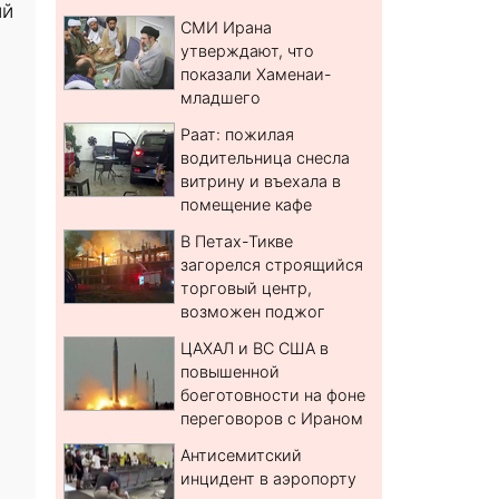
ий
СМИ Ирана
утверждают, что
показали Хаменаи-
младшего
Раат: пожилая
водительница снесла
витрину и въехала в
помещение кафе
В Петах-Тикве
загорелся строящийся
торговый центр,
возможен поджог
ЦАХАЛ и ВС США в
повышенной
боеготовности на фоне
переговоров с Ираном
Антисемитский
инцидент в аэропорту