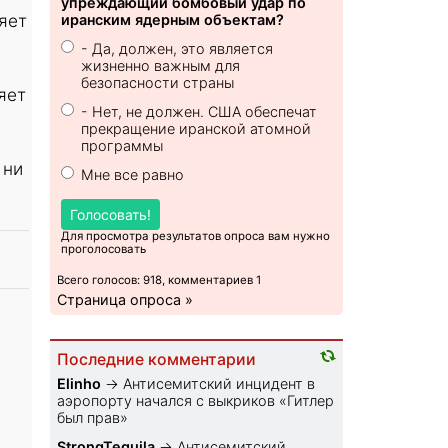
упреждающий бомбовый удар по
яет
иранским ядерным объектам?
- Да, должен, это является
жизненно важным для
безопасности страны
яет
- Нет, не должен. США обеспечат
прекращение иранской атомной
программы
 ни
Мне все равно
Голосовать!
Для просмотра результатов опроса вам нужно
проголосовать
Всего голосов: 918, комментариев 1
Страница опроса »
Последние комментарии
Elinho
→
Антисемитский инцидент в
аэропорту начался с выкриков «Гитлер
был прав»
StrongTequila
→
Антисемитский