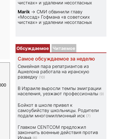
чистках» и удалении несогласных
Marik
→
СМИ обвинили главу
«Моссад» Гофмана «в советских
чистках» и удалении несогласных
Обсуждаемое
Читаемое
Самое обсуждаемое за неделю
Семейная пара репатриантов из
Ашкелона работала на иранскую
разведку
(10)
000
В Израиле выросли темпы эмиграции
населения, уезжают профессионалы
(9)
Бойкот в школе привел к
самоубийству школьницы. Родители
подали многомиллионный иск
(7)
Главком CENTCOM предложил
закончить военные действия против
Ирана
(6)