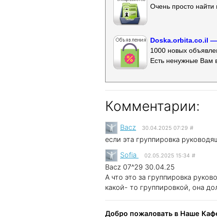
Очень просто найти 
Doska.orbita.co.il
1000 новых объявлен
Есть ненужные Вам 
Комментарии:
Bacz
30.04.2025 07:29
#
если эта группировка руководящ
Sofia
02.05.2025 15:34
#
Bacz 07^29 30.04.25
А что это за группировка руко
какой- то группировкой, она до
Добро пожаловать в Наше Кафе