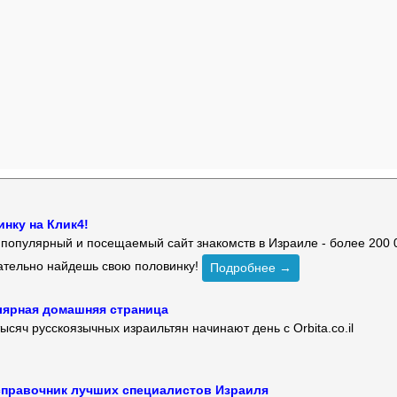
нку на Клик4!
й популярный и посещаемый сайт знакомств в Израиле - более 200 
зательно найдешь свою половинку!
Подробнее →
улярная домашняя страница
ысяч русскоязычных израильтян начинают день с Orbita.co.il
 — справочник лучших специалистов Израиля