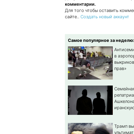
комментарии.
Для того чтобы оставить комме
сайте..
Создать новый аккаунт
Самое популярное за неделю
Антисеми
в аэропо
выкриков
прав»
Семейная
репатриа
Ашкелона
иранскую
Трамп вы
ультимат