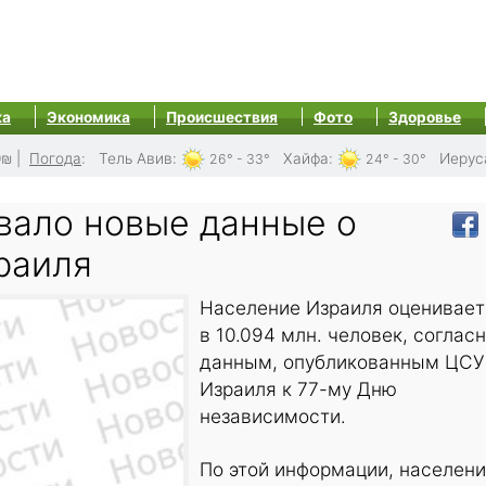
ка
Экономика
Происшествия
Фото
Здоровье
0₪
|
Погода
:
Тель Авив
:
Хайфа
:
Иерус
26° - 33°
24° - 30°
вало новые данные о
раиля
Население Израиля оценивает
в 10.094 млн. человек, соглас
данным, опубликованным ЦСУ
Израиля к 77-му Дню
независимости.
По этой информации, населен