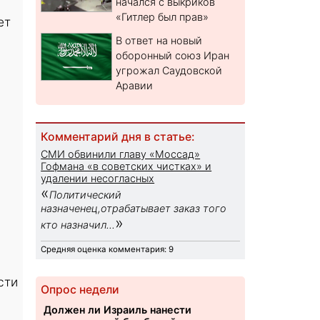
начался с выкриков
«Гитлер был прав»
ет
В ответ на новый
оборонный союз Иран
угрожал Саудовской
Аравии
Комментарий дня в статье:
СМИ обвинили главу «Моссад»
Гофмана «в советских чистках» и
удалении несогласных
«
Политический
назначенец,отрабатывает заказ того
»
кто назначил...
Средняя оценка комментария: 9
сти
Опрос недели
Должен ли Израиль нанести