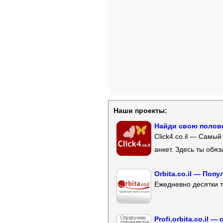
Наши проекты:
Найди свою полови
Click4.co.il — Самы
анкет. Здесь ты обя
Orbita.co.il — Поп
Ежедневно десятки т
Profi.orbita.co.il