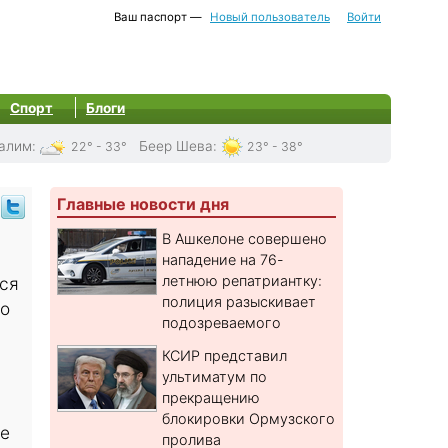
Ваш паспорт —
Новый пользователь
Войти
Спорт
Блоги
алим
:
Беер Шева
:
22° - 33°
23° - 38°
Главные новости дня
В Ашкелоне совершено
нападение на 76-
летнюю репатриантку:
ся
полиция разыскивает
но
подозреваемого
КСИР представил
ультиматум по
прекращению
блокировки Ормузского
ие
пролива