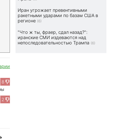
Иран угрожает превентивными
ракетными ударами по базам США в
регионе
(6)
"Что ж ты, фраер, сдал назад?":
иранские СМИ издеваются над
непоследовательностью Трампа
(6)
арии
8
ны
2
ь