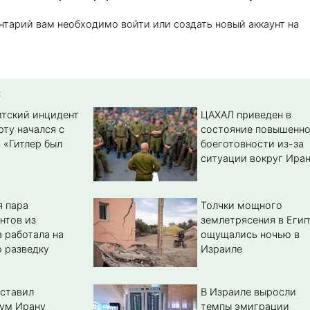
нтарий вам необходимо войти или создать новый аккаунт на
:
тский инцидент
ЦАХАЛ приведен в
рту начался с
состояние повышенн
 «Гитлер был
боеготовности из-за
ситуации вокруг Ира
 пара
Толчки мощного
нтов из
землетрясения в Егип
 работала на
ощущались ночью в
 разведку
Израиле
ставил
В Израиле выросли
ум Ирану
темпы эмиграции