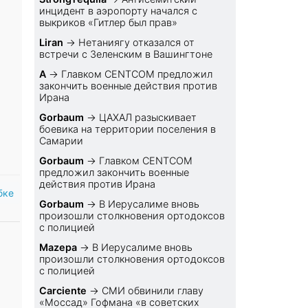
инцидент в аэропорту начался с
выкриков «Гитлер был прав»
Liran
→
Нетаниягу отказался от
встречи с Зеленским в Вашингтоне
A
→
Главком CENTCOM предложил
закончить военные действия против
Ирана
Gorbaum
→
ЦАХАЛ разыскивает
боевика на территории поселения в
Самарии
Gorbaum
→
Главком CENTCOM
предложил закончить военные
действия против Ирана
бке
Gorbaum
→
В Иерусалиме вновь
произошли столкновения ортодоксов
с полицией
Mazepa
→
В Иерусалиме вновь
произошли столкновения ортодоксов
с полицией
Carciente
→
СМИ обвинили главу
«Моссад» Гофмана «в советских